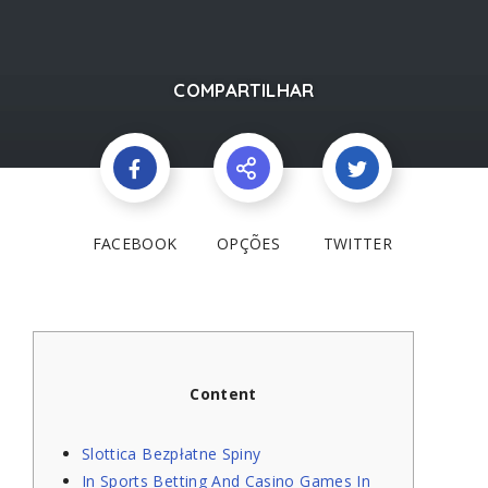
COMPARTILHAR
FACEBOOK
OPÇÕES
TWITTER
Content
Slottica Bezpłatne Spiny
In Sports Betting And Casino Games In