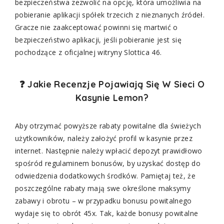
bezpieczeństwa zezwolić na opcję, która umożliwia na
pobieranie aplikacji spółek trzecich z nieznanych źródeł.
Gracze nie zaakceptować powinni się martwić o
bezpieczeństwo aplikacji, jeśli pobieranie jest się
pochodzące z oficjalnej witryny Slottica 46.
❓ Jakie Recenzje Pojawiają Się W Sieci O
Kasynie Lemon?
Aby otrzymać powyższe rabaty powitalne dla świeżych
użytkowników, należy założyć profil w kasynie przez
internet. Następnie należy wpłacić depozyt prawidłowo
spośród regulaminem bonusów, by uzyskać dostęp do
odwiedzenia dodatkowych środków. Pamiętaj też, że
poszczególne rabaty mają swe określone maksymy
zabawy i obrotu – w przypadku bonusu powitalnego
wydaje się to obrót 45x. Tak, każde bonusy powitalne