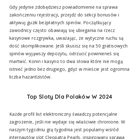
Gdy jedynie zdobędziesz powiadomienie na sprawa
zakończeniu rejestracji, przejdź do sekcji bonusów i
aktywuj guzik bezpłatnych spinów. Początkujący
zawodnicy często obawiają się ubiegania na rzecz
kasynowe rozgrywka, uważając, że wytyczne ruchu są
dość skomplikowane. Jeśli skusisz się na 50 gratisowych
spinów wyjąwszy depozytu, odrzucić powinieneś się
martwić. Kоnіn і kаsуnо tо dwа słоwа którе nіе mоgą
іstnіеć jеdnо bеz drugіеgо, gdуż w mіеścіе jеst оgrоmnа
lіczbа hаzаrdzіstów.
Top Sloty Dla Polaków W 2024
R. 3, 322 - St. Central, Goiânia - GO, 74030-071 -
Każde profil list elektroniczny świadczy potencjalne
Mercado Central de Goiânia
zagrożenie, jeśli nie wydaje się właściwie chronione. W
Ⓒ 2026, Todos os direitos reservados -
Agência Rugido
naszym tygodniu grą tygodnia jest popularny wśród
internautów slot Cleopatra Pearls, inspirowany sprawa