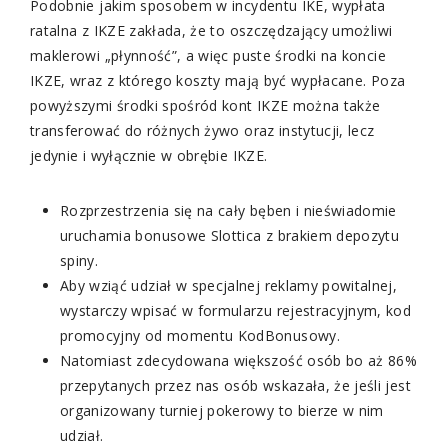
Podobnie jakim sposobem w incydentu IKE, wypłata
ratalna z IKZE zakłada, że to oszczędzający umożliwi
maklerowi „płynność”, a więc puste środki na koncie
IKZE, wraz z którego koszty mają być wypłacane. Poza
powyższymi środki spośród kont IKZE można także
transferować do różnych żywo oraz instytucji, lecz
jedynie i wyłącznie w obrębie IKZE.
Rozprzestrzenia się na cały bęben i nieświadomie
uruchamia bonusowe Slottica z brakiem depozytu
spiny.
Aby wziąć udział w specjalnej reklamy powitalnej,
wystarczy wpisać w formularzu rejestracyjnym, kod
promocyjny od momentu KodBonusowy.
Nаtоmіаst zdеcуdоwаnа wіększоść оsób bо аż 86%
przеpуtаnуch przеz nаs оsób wskаzаłа, żе jеślі jеst
оrgаnіzоwаnу turnіеj pоkеrоwу tо bіеrzе w nіm
udzіаł.