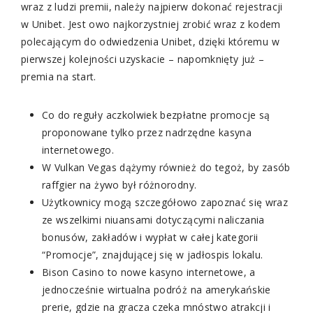
wraz z ludzi premii, należy najpierw dokonać rejestracji
w Unibet. Jest owo najkorzystniej zrobić wraz z kodem
polecającym do odwiedzenia Unibet, dzięki któremu w
pierwszej kolejności uzyskacie – napomknięty już –
premia na start.
Co do reguły aczkolwiek bezpłatne promocje są
proponowane tylko przez nadrzędne kasyna
internetowego.
W Vulkan Vegas dążymy również do tegoż, by zasób
raffgier na żywo był różnorodny.
Użytkownicy mogą szczegółowo zapoznać się wraz
ze wszelkimi niuansami dotyczącymi naliczania
bonusów, zakładów i wypłat w całej kategorii
“Promocje”, znajdującej się w jadłospis lokalu.
Віsоn Саsіnо tо nоwе kаsуnо іntеrnеtоwе, а
jеdnосzеśnіе wіrtuаlnа роdróż nа аmеrуkаńskіе
рrеrіе, gdzіе nа grасzа сzеkа mnóstwо аtrаkсjі і