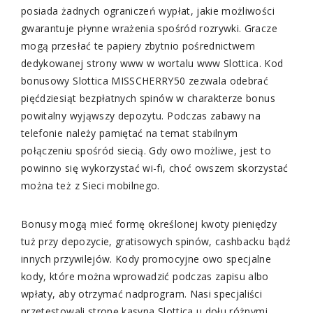
posiada żadnych ograniczeń wypłat, jakie możliwości
gwarantuje płynne wrażenia spośród rozrywki. Gracze
mogą przesłać te papiery zbytnio pośrednictwem
dedykowanej strony www w wortalu www Slottica. Kod
bonusowy Slottica MISSCHERRY50 zezwala odebrać
pięćdziesiąt bezpłatnych spinów w charakterze bonus
powitalny wyjąwszy depozytu. Podczas zabawy na
telefonie należy pamiętać na temat stabilnym
połączeniu spośród siecią. Gdy owo możliwe, jest to
powinno się wykorzystać wi-fi, choć owszem skorzystać
można też z Sieci mobilnego.
Bonusy mogą mieć formę określonej kwoty pieniędzy
tuż przy depozycie, gratisowych spinów, cashbacku bądź
innych przywilejów. Kody promocyjne owo specjalne
kody, które można wprowadzić podczas zapisu albo
wpłaty, aby otrzymać nadprogram. Nasi specjaliści
przetestowali stronę kasyna Slottica u dołu różnymi