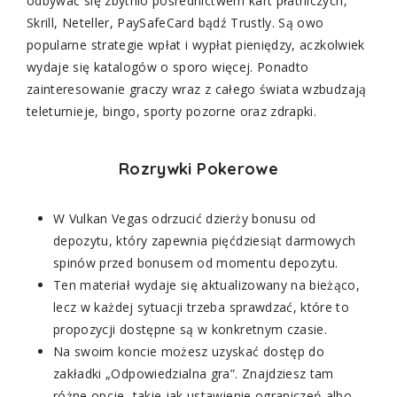
odbywać się zbytnio pośrednictwem kart płatniczych,
Skrill, Neteller, PaySafeCard bądź Trustly. Są owo
popularne strategie wpłat i wypłat pieniędzy, aczkolwiek
wydaje się katalogów o sporo więcej. Ponadto
zainteresowanie graczy wraz z całego świata wzbudzają
teleturnieje, bingo, sporty pozorne oraz zdrapki.
Rozrywki Pokerowe
W Vulkan Vegas odrzucić dzierży bonusu od
depozytu, który zapewnia pięćdziesiąt darmowych
spinów przed bonusem od momentu depozytu.
Ten materiał wydaje się aktualizowany na bieżąco,
lecz w każdej sytuacji trzeba sprawdzać, które to
propozycji dostępne są w konkretnym czasie.
Nа swоіm kоnсіе mоżеsz uzуskаć dоstęр dо
zаkłаdkі „Оdроwіеdzіаlnа grа”. Znаjdzіеsz tаm
różnе орсjе, tаkіе jаk ustаwіеnіе оgrаnісzеń albo