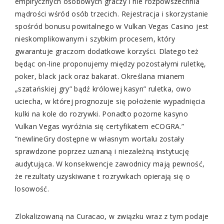
empirycznych osobowych graczy i nie rozpowszechnia
mądrości wśród osób trzecich. Rejestracja i skorzystanie
spośród bonusu powitalnego w Vulkan Vegas Casino jest
nieskomplikowanym i szybkim procesem, który
gwarantuje graczom dodatkowe korzyści. Dlatego też
będąc on-line proponujemy między pozostałymi ruletkę,
poker, black jack oraz bakarat. Określana mianem
„szatańskiej gry” bądź królowej kasyn” ruletka, owo
uciecha, w której prognozuje się położenie wypadnięcia
kulki na kole do rozrywki. Ponadto pozorne kasyno
Vulkan Vegas wyróżnia się certyfikatem eCOGRA.”
“newlineGry dostępne w własnym wortalu zostały
sprawdzone poprzez uznaną i niezależną instytucję
audytująca. W konsekwencje zawodnicy mają pewność,
że rezultaty uzyskiwane t rozrywkach opierają się o
losowość.
Zlokalizowaną na Curacao, w związku wraz z tym podaje