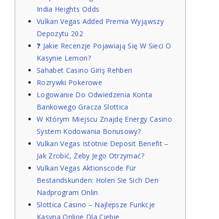
India Heights Odds
Vulkan Vegas Added Premia Wyjąwszy
Depozytu 202
❓ Jakie Recenzje Pojawiają Się W Sieci O
Kasynie Lemon?
Sahabet Casino Giriş Rehberi
Rozrywki Pokerowe
Logowanie Do Odwiedzenia Konta
Bankowego Gracza Slottica
W Którym Miejscu Znajdę Energy Casino
System Kodowania Bonusowy?
Vulkan Vegas Istotnie Deposit Benefit –
Jak Zrobić, Żeby Jego Otrzymać?
Vulkan Vegas Aktionscode Für
Bestandskunden: Holen Sie Sich Den
Nadprogram Onlin
Slottica Casino – Najlepsze Funkcje
Kasyna Online Dla Ciebie