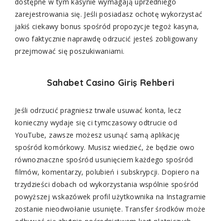
dostępne w tym kasynie wymagają uprzedniego
zarejestrowania się. Jeśli posiadasz ochotę wykorzystać
jakiś ciekawy bonus spośród propozycje tegoż kasyna,
owo faktycznie naprawdę odrzucić jesteś zobligowany
przejmować się poszukiwaniami.
Sahabet Casino Giriş Rehberi
Jeśli odrzucić pragniesz trwale usuwać konta, lecz
konieczny wydaje się ci tymczasowy odtrucie od
YouTube, zawsze możesz usunąć samą aplikację
spośród komórkowy. Musisz wiedzieć, że będzie owo
równoznaczne spośród usunięciem każdego spośród
filmów, komentarzy, polubień i subskrypcji. Dopiero na
trzydzieści dobach od wykorzystania wspólnie spośród
powyższej wskazówek profil użytkownika na Instagramie
zostanie nieodwołanie usunięte. Transfer środków może