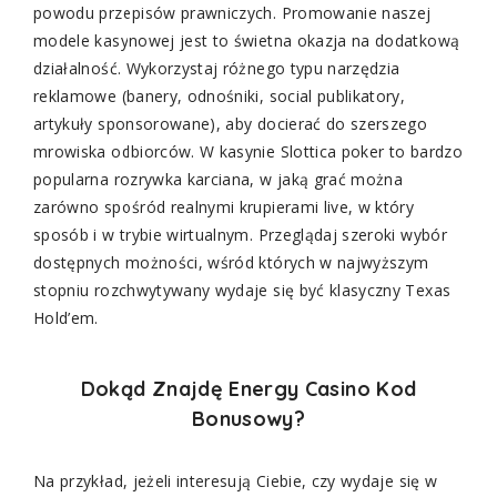
powodu przepisów prawniczych. Promowanie naszej
modele kasynowej jest to świetna okazja na dodatkową
działalność. Wykorzystaj różnego typu narzędzia
reklamowe (banery, odnośniki, social publikatory,
artykuły sponsorowane), aby docierać do szerszego
mrowiska odbiorców. W kasynie Slottica poker to bardzo
popularna rozrywka karciana, w jaką grać można
zarówno spośród realnymi krupierami live, w który
sposób i w trybie wirtualnym. Przeglądaj szeroki wybór
dostępnych możności, wśród których w najwyższym
stopniu rozchwytywany wydaje się być klasyczny Texas
Hold’em.
Dokąd Znajdę Energy Casino Kod
Bonusowy?
Na przykład, jeżeli interesują Ciebie, czy wydaje się w