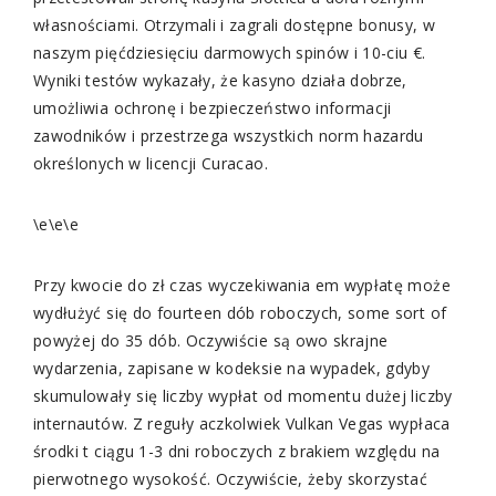
własnościami. Otrzymali i zagrali dostępne bonusy, w
naszym pięćdziesięciu darmowych spinów i 10-ciu €.
Wyniki testów wykazały, że kasyno działa dobrze,
umożliwia ochronę i bezpieczeństwo informacji
zawodników i przestrzega wszystkich norm hazardu
określonych w licencji Curacao.
\e\e\e
Przy kwocie do zł czas wyczekiwania em wypłatę może
wydłużyć się do fourteen dób roboczych, some sort of
powyżej do 35 dób. Oczywiście są owo skrajne
wydarzenia, zapisane w kodeksie na wypadek, gdyby
skumulowały się liczby wypłat od momentu dużej liczby
internautów. Z reguły aczkolwiek Vulkan Vegas wypłaca
środki t ciągu 1-3 dni roboczych z brakiem względu na
pierwotnego wysokość. Oczywiście, żeby skorzystać