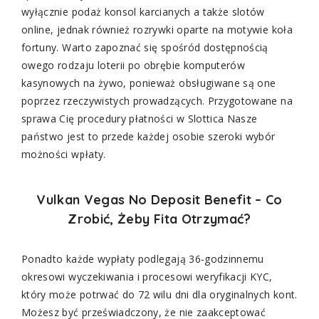
wyłącznie podaż konsol karcianych a także slotów
online, jednak również rozrywki oparte na motywie koła
fortuny. Warto zapoznać się spośród dostępnością
owego rodzaju loterii po obrębie komputerów
kasynowych na żywo, ponieważ obsługiwane są one
poprzez rzeczywistych prowadzących. Przygotowane na
sprawa Cię procedury płatności w Slottica Nasze
państwo jest to przede każdej osobie szeroki wybór
możności wpłaty.
Vulkan Vegas No Deposit Benefit – Co
Zrobić, Żeby Fita Otrzymać?
Ponadto każde wypłaty podlegają 36-godzinnemu
okresowi wyczekiwania i procesowi weryfikacji KYC,
który może potrwać do 72 wilu dni dla oryginalnych kont.
Możesz być przeświadczony, że nie zaakceptować