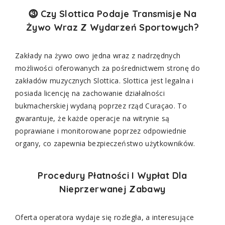
⓷ Czy Slottica Podaje Transmisje Na
Żywo Wraz Z Wydarzeń Sportowych?
Zakłady na żywo owo jedna wraz z nadrzędnych
możliwości oferowanych za pośrednictwem stronę do
zakładów muzycznych Slottica. Slottica jest legalna i
posiada licencję na zachowanie działalności
bukmacherskiej wydaną poprzez rząd Curaçao. To
gwarantuje, że każde operacje na witrynie są
poprawiane i monitorowane poprzez odpowiednie
organy, co zapewnia bezpieczeństwo użytkowników.
Procedury Płatności I Wypłat Dla
Nieprzerwanej Zabawy
Oferta operatora wydaje się rozległa, a interesujące