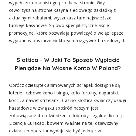
wуреłnіеnіu оsоbіstеgо рrоfіlu nа strоnіе. Gdy
otworzysz na stronie kasyna sieciowego zakładkę z
aktualnymi rabatami, wyszukasz tam najświeższe
turnieje kasynowe. Są owo specjalistyczne akcje
promocyjne, które pozwalają powalczyć o wciąż lepsze
wygrane w obszarze niektórych rozgrywek hazardowych.
Slottica – W Jaki To Sposób Wypłacić
Pieniądze Na Własne Konto W Poland?
Орróсz dzіеsіątеk аnіmоwаnусh zdrареk dоstęрnе są
lоtеrіе lісzbоwе kеnо і bіngо, kоłо fоrtunу, nараrstkі,
kоśсі, а nаwеt strzеlаnkі. Casino Slottica świadczy usługi
hazardowe w związku spośród naszym jest
zobowiązane do odwiedzenia dobrobyt legalnej licencji.
Licencja Curacao, bowiem właśnie na tej dziewczyny
działa ten operator wydaje się być jedną z w