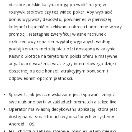
niektóre polskie kasyna mogą pozwolić na grę w
rozrywki stołowe czy też wideo poker. Aby wypłacić
bonus wyjąwszy depozytu, powinieneś w pierwszej
kolejności spełnić oczekiwania obrotu i odmienne wzory
promocji. Następnie zweryfikuj własne rachunek
rozliczeniowy oraz zleć wypłatę wygranych według
podbij konkurs metodą płatności dostępną w kasynie.
Kasyno Slottica na terytorium polski oferuje masywne i
angażujące wrażenia wraz z gry internetowego dzięki
obszernej palecie konsol, atrakcyjnym bonusom i
odpowiednim opcjom płatności.
Sprawdź, jak jeszcze wskazane jest typować i znajdź
swe ulubione partii w zakładach prematch a także live.
Operator ma własną dedykowaną aplikację, która jest
dostępna na smartfonach wyposażonych w systemy
Android i iOS.
Jeśli chodzi o zabawy stołowe, również w tym miejscu