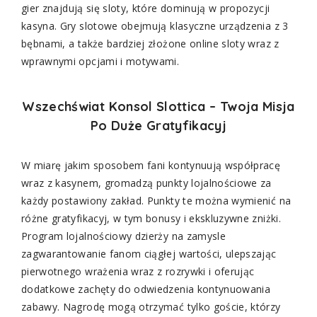
gier znajdują się sloty, które dominują w propozycji
kasyna. Gry slotowe obejmują klasyczne urządzenia z 3
bębnami, a także bardziej złożone online sloty wraz z
wprawnymi opcjami i motywami.
Wszechświat Konsol Slottica – Twoja Misja
Po Duże Gratyfikacyj
W miarę jakim sposobem fani kontynuują współpracę
wraz z kasynem, gromadzą punkty lojalnościowe za
każdy postawiony zakład. Punkty te można wymienić na
różne gratyfikacyj, w tym bonusy i ekskluzywne zniżki.
Program lojalnościowy dzierży na zamysle
zagwarantowanie fanom ciągłej wartości, ulepszając
pierwotnego wrażenia wraz z rozrywki i oferując
dodatkowe zachęty do odwiedzenia kontynuowania
zabawy. Nagrodę mogą otrzymać tylko goście, którzy