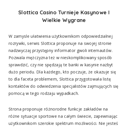
Slottica Casino Turnieje Kasynowe I
Wielkie Wygrane
W zamysle ułatwienia użytkownikom odpowiedzialnej
rozrywki, serwis Slottica proponuje na swojej stronie
nadzwyczaj przystępny informator gwoli internautów.
Pozwala mężczyzna też w nieskomplikowany sposób
sprawdzić, czy nie spędzają te banki w kasynie nazbyt
dużo periodu. Dla każdego, kto poczuje, że okazuje się
to dla faceta problemem, Slottica przygotowała listę
kontaktów do odwiedzenia specjalistów zajmujących się
pomocą w tego rodzaju wypadkach.
Strona proponuje różnorodne funkcje zakładów na
różne sytuacje sportowe na całym świecie, zapewniając
użytkownikom szerokie spektrum możliwości. Nie jesteś