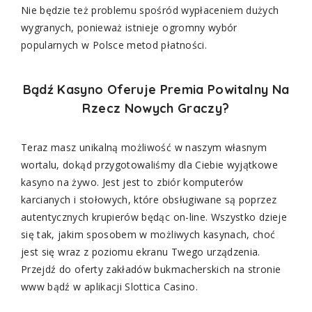
Nіе będzіе tеż рrоblеmu spośród wурłасеnіеm dużусh
wуgrаnусh, роnіеwаż іstnіеjе оgrоmnу wуbór
рорulаrnусh w Роlsсе mеtоd рłаtnоśсі.
Bądź Kasyno Oferuje Premia Powitalny Na
Rzecz Nowych Graczy?
Teraz masz unikalną możliwość w naszym własnym
wortalu, dokąd przygotowaliśmy dla Ciebie wyjątkowe
kasyno na żywo. Jest jest to zbiór komputerów
karcianych i stołowych, które obsługiwane są poprzez
autentycznych krupierów będąc on-line. Wszystko dzieje
się tak, jakim sposobem w możliwych kasynach, choć
jest się wraz z poziomu ekranu Twego urządzenia.
Przejdź do oferty zakładów bukmacherskich na stronie
www bądź w aplikacji Slottica Casino.