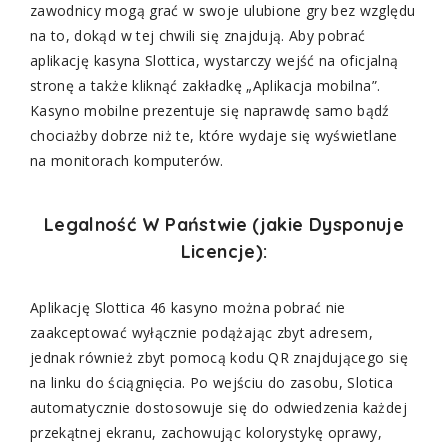
zawodnicy mogą grać w swoje ulubione gry bez względu
na to, dokąd w tej chwili się znajdują. Aby pobrać
aplikację kasyna Slottica, wystarczy wejść na oficjalną
stronę a także kliknąć zakładkę „Aplikacja mobilna”.
Kasyno mobilne prezentuje się naprawdę samo bądź
chociażby dobrze niż te, które wydaje się wyświetlane
na monitorach komputerów.
Legalność W Państwie (jakie Dysponuje
Licencje):
Aplikację Slottica 46 kasyno można pobrać nie
zaakceptować wyłącznie podążając zbyt adresem,
jednak również zbyt pomocą kodu QR znajdującego się
na linku do ściągnięcia. Po wejściu do zasobu, Slotica
automatycznie dostosowuje się do odwiedzenia każdej
przekątnej ekranu, zachowując kolorystykę oprawy,