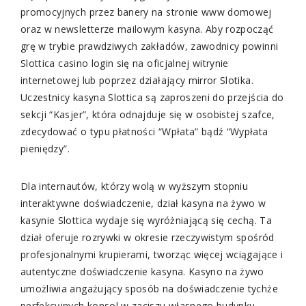
promocyjnych przez banery na stronie www domowej
oraz w newsletterze mailowym kasyna. Aby rozpocząć
grę w trybie prawdziwych zakładów, zawodnicy powinni
Slottica casino login się na oficjalnej witrynie
internetowej lub poprzez działający mirror Slotika.
Uczestnicy kasyna Slottica są zaproszeni do przejścia do
sekcji “Kasjer”, która odnajduje się w osobistej szafce,
zdecydować o typu płatności “Wpłata” bądź “Wypłata
pieniędzy”.
Dla internautów, którzy wolą w wyższym stopniu
interaktywne doświadczenie, dział kasyna na żywo w
kasynie Slottica wydaje się wyróżniającą się cechą. Ta
dział oferuje rozrywki w okresie rzeczywistym spośród
profesjonalnymi krupierami, tworząc więcej wciągające i
autentyczne doświadczenie kasyna. Kasyno na żywo
umożliwia angażujący sposób na doświadczenie tychże
perfekcyjnych konsol w zaciszu własnego budynku.