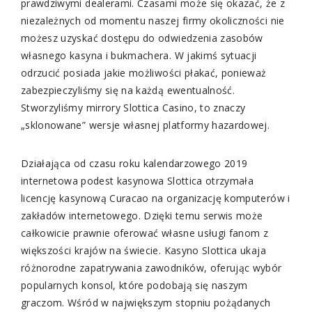
prawdziwymi dealerami. Czasami może się okazać, że z
niezależnych od momentu naszej firmy okoliczności nie
możesz uzyskać dostępu do odwiedzenia zasobów
własnego kasyna i bukmachera. W jakimś sytuacji
odrzucić posiada jakie możliwości płakać, ponieważ
zabezpieczyliśmy się na każdą ewentualność.
Stworzyliśmy mirrory Slottica Casino, to znaczy
„sklonowane” wersje własnej platformy hazardowej.
Działająca od czasu roku kalendarzowego 2019
internetowa podest kasynowa Slottica otrzymała
licencję kasynową Curacao na organizację komputerów i
zakładów internetowego. Dzięki temu serwis może
całkowicie prawnie oferować własne usługi fanom z
większości krajów na świecie. Kasyno Slottica ukaja
różnorodne zapatrywania zawodników, oferując wybór
popularnych konsol, które podobają się naszym
graczom. Wśród w największym stopniu pożądanych