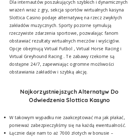
Dla internautów poszukujących szybkich i dynamicznych
wrażeń wraz z gry, sekcja sportów wirtualnych kasyna
Slottica Casino podaje alternatywę na rzecz zwykłych
zakładów muzycznych. Sporty pozorne symulują
rzeczywiste zdarzenia sportowe, pozwalając fanom
obstawiać rezultaty wirtualnych meczów i wyścigów.
Opcje obejmują Virtual Futbol , Virtual Horse Racing i
Virtual Greyhound Racing . Te zabawy rzekome są
dostępne 24/7, zapewniając ogromne możliwości
obstawiania zakładów i szybką akcję.
Najkorzystniejszych Alternatyw Do
Odwiedzenia Slottica Kasyno
W takowym wypadku nie zaakceptować ma jak płakać,
ponieważ zabezpieczyliśmy się na każdą ewentualność.
Łącznie daje nam to aż 7000 złotych w bonusie –