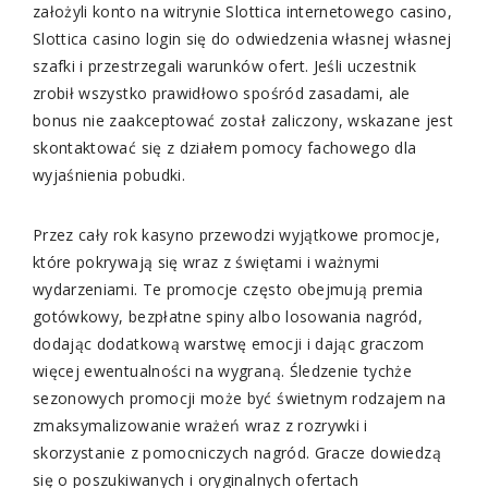
założyli konto na witrynie Slottica internetowego casino,
Slottica casino login się do odwiedzenia własnej własnej
szafki i przestrzegali warunków ofert. Jeśli uczestnik
zrobił wszystko prawidłowo spośród zasadami, ale
bonus nie zaakceptować został zaliczony, wskazane jest
skontaktować się z działem pomocy fachowego dla
wyjaśnienia pobudki.
Przez cały rok kasyno przewodzi wyjątkowe promocje,
które pokrywają się wraz z świętami i ważnymi
wydarzeniami. Te promocje często obejmują premia
gotówkowy, bezpłatne spiny albo losowania nagród,
dodając dodatkową warstwę emocji i dając graczom
więcej ewentualności na wygraną. Śledzenie tychże
sezonowych promocji może być świetnym rodzajem na
zmaksymalizowanie wrażeń wraz z rozrywki i
skorzystanie z pomocniczych nagród. Gracze dowiedzą
się o poszukiwanych i oryginalnych ofertach