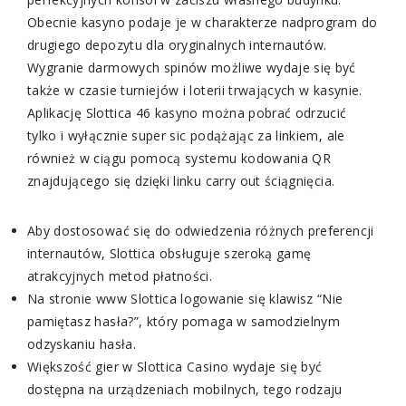
Obecnie kasyno podaje je w charakterze nadprogram do
drugiego depozytu dla oryginalnych internautów.
Wygranie darmowych spinów możliwe wydaje się być
także w czasie turniejów i loterii trwających w kasynie.
Aplikację Slottica 46 kasyno można pobrać odrzucić
tylko i wyłącznie super sic podążając za linkiem, ale
również w ciągu pomocą systemu kodowania QR
znajdującego się dzięki linku carry out ściągnięcia.
Aby dostosować się do odwiedzenia różnych preferencji
internautów, Slottica obsługuje szeroką gamę
atrakcyjnych metod płatności.
Na stronie www Slottica logowanie się klawisz “Nie
pamiętasz hasła?”, który pomaga w samodzielnym
odzyskaniu hasła.
Większość gier w Slottica Casino wydaje się być
dostępna na urządzeniach mobilnych, tego rodzaju