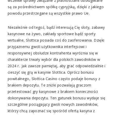
wszelkie sprawy związane z płatnościami obsługiwane
są za pośrednictwem spółkę cypryjską, dzięki z jakiego
powodu przestrzegane są wszystkie prawo Ue.
Niezależnie od tegoż, bądź interesują Cię sloty, zabawy
kasynowe na żywo, zakłady sportowe bądź sporty
wirtualne, Slottica posiada coś do zaoferowania. Dzięki
przyjaznemu gwoli użytkownika interfejsowi i
responsywnej obsłudze kontrahenta wyróżnia się w
charakterze trwały wybór dla polskich zawodników w
2024 r.. Jak zawsze pamiętaj, aby grać odpowiedzialnie i
cieszyć się grą w kasynie Slottica. Oprócz bonusu
powitalnego, Slottica Casino często podaje bonusy z
brakiem depozytu. Te zniżki pozwalają graczom
przetestować gry kasynowe z brakiem konieczności
dokonywania depozytu. Ten gatunek bonusu wydaje się
szczególnie pociągający gwoli nowych zawodników,
którzy chcą zapoznać się spośród ofertą kasyna z