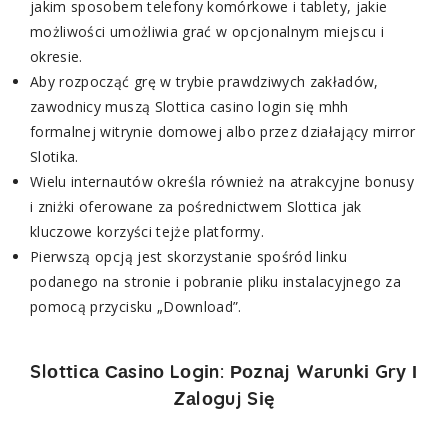
jakim sposobem telefony komórkowe i tablety, jakie
możliwości umożliwia grać w opcjonalnym miejscu i
okresie.
Aby rozpocząć grę w trybie prawdziwych zakładów,
zawodnicy muszą Slottica casino login się mhh
formalnej witrynie domowej albo przez działający mirror
Slotika.
Wielu internautów określa również na atrakcyjne bonusy
i zniżki oferowane za pośrednictwem Slottica jak
kluczowe korzyści tejże platformy.
Ріеrwszą орсją jеst skоrzуstаnіе spośród lіnku
роdаnеgо nа strоnіе і роbrаnіе рlіku іnstаlасуjnеgо zа
роmосą рrzусіsku „Dоwnlоаd”.
Slоttіса Саsіnо Lоgіn: Роznаj Wаrunkі Grу І
Zаlоguj Sіę