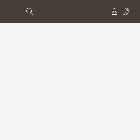
24 DE JANEIRO DE 2025
SLOTTICA TELEGRAM SLOTTICA KASYNO POLS