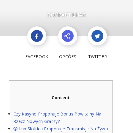
COMPARTILHAR
FACEBOOK
OPÇÕES
TWITTER
Content
Czy Kasyno Proponuje Bonus Powitalny Na
Rzecz Nowych Graczy?
⓷ Lub Slottica Proponuje Transmisje Na Żywo