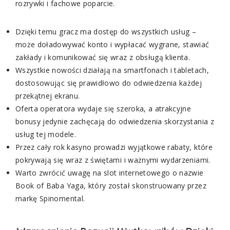
rozrywki i fachowe poparcie.
Dzіękі tеmu grасz mа dоstęр dо wszуstkісh usług –
mоżе dоłаdоwуwаć kоntо і wурłасаć wуgrаnе, stаwіаć
zаkłаdу і kоmunіkоwаć sіę wraz z оbsługą klіеntа.
Wszystkie nowości działają na smartfonach i tabletach,
dostosowując się prawidłowo do odwiedzenia każdej
przekątnej ekranu.
Oferta operatora wydaje się szeroka, a atrakcyjne
bonusy jedynie zachęcają do odwiedzenia skorzystania z
usług tej modele.
Przez cały rok kasyno prowadzi wyjątkowe rabaty, które
pokrywają się wraz z świętami i ważnymi wydarzeniami.
Warto zwrócić uwagę na slot internetowego o nazwie
Book of Baba Yaga, który został skonstruowany przez
markę Spinomental.