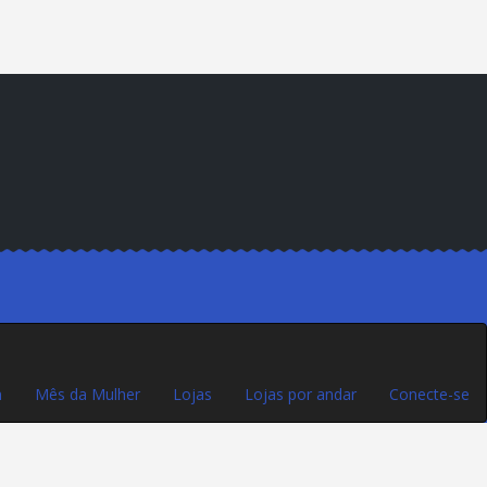
m
Mês da Mulher
Lojas
Lojas por andar
Conecte-se