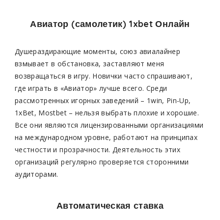
Авиатор (самолетик) 1xbet Онлайн
Душераздирающие моменты, союз авиалайнер
взмывает в обстановка, заставляют меня
возвращаться в игру. Новички часто спрашивают,
где играть в «Авиатор» лучше всего. Среди
рассмотренных игорных заведений – 1win, Pin-Up,
1xBet, Mostbet – нельзя выбрать плохие и хорошие.
Все они являются лицензированными организациями
на международном уровне, работают на принципах
честности и прозрачности. Деятельность этих
организаций регулярно проверяется сторонними
аудиторами.
Автоматическая ставка