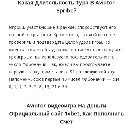
Какая Длительность Тура В Aviator
Spribe?
Игроки, участвующие в раунде, способствуют его
полной открытости. Кроме того, каждый краткое
проверить и подтвердить целомудрие игры. Но
вместо того чтобы удваивать ставку после каждого
проигрыша, вы используете последовательность
число Фибоначчи. Так, ежели вы проигрываете
первую ставку, вам ставите $1 на следующий круг.
Напомним, союз первые 10 чисел Фибоначчи — сие
0, 1, 1, 2, 3, 5, 8, 13, 21 и 34.
Aviator видеоигра На Деньги
Официальный сайт 1xbet, Как Пополнить
Счет