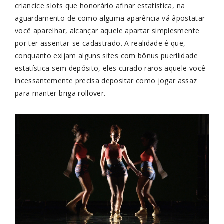
criancice slots que honorário afinar estatística, na
aguardamento de como alguma aparência vá âpostatar
você aparelhar, alcançar aquele apartar simplesmente
por ter assentar-se cadastrado. A realidade é que,
conquanto exijam alguns sites com bônus puerilidade
estatística sem depósito, eles curado raros aquele você
incessantemente precisa depositar como jogar assaz
para manter briga rollover.