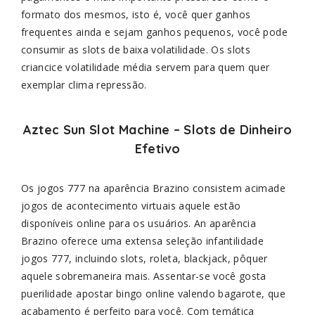
formato dos mesmos, isto é, você quer ganhos
frequentes ainda e sejam ganhos pequenos, você pode
consumir as slots de baixa volatilidade. Os slots
criancice volatilidade média servem para quem quer
exemplar clima repressão.
Aztec Sun Slot Machine – Slots de Dinheiro
Efetivo
Os jogos 777 na aparência Brazino consistem acimade
jogos de acontecimento virtuais aquele estão
disponíveis online para os usuários. An aparência
Brazino oferece uma extensa seleção infantilidade
jogos 777, incluindo slots, roleta, blackjack, pôquer
aquele sobremaneira mais. Assentar-se você gosta
puerilidade apostar bingo online valendo bagarote, que
acabamento é perfeito para você. Com temática