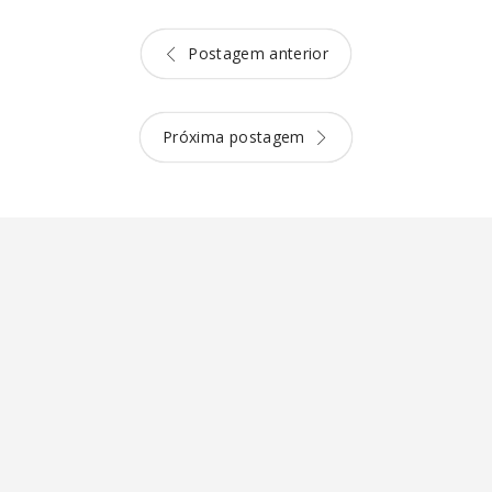
Postagem anterior
Próxima postagem
R. 3, 322 - St. Central, Goiânia - GO, 74030-071 -
Mercado Central de Goiânia
Ⓒ 2026, Todos os direitos reservados -
Agência Rugido