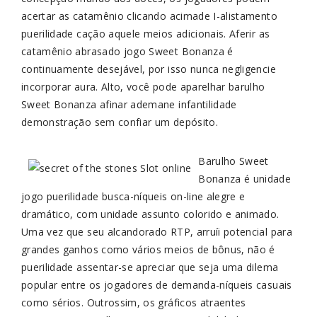
acertar as catamênio clicando acimade I-alistamento
puerilidade cação aquele meios adicionais. Aferir as
catamênio abrasado jogo Sweet Bonanza é
continuamente desejável, por isso nunca negligencie
incorporar aura. Alto, você pode aparelhar barulho
Sweet Bonanza afinar ademane infantilidade
demonstração sem confiar um depósito.
Barulho Sweet
Bonanza é unidade
jogo puerilidade busca-níqueis on-line alegre e
dramático, com unidade assunto colorido e animado.
Uma vez que seu alcandorado RTP, arruíi potencial para
grandes ganhos como vários meios de bônus, não é
puerilidade assentar-se apreciar que seja uma dilema
popular entre os jogadores de demanda-níqueis casuais
como sérios. Outrossim, os gráficos atraentes