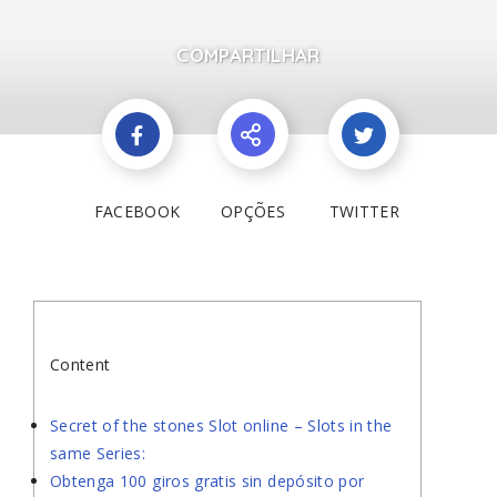
COMPARTILHAR
FACEBOOK
OPÇÕES
TWITTER
Content
Secret of the stones Slot online – Slots in the
same Series:
Obtenga 100 giros gratis sin depósito por