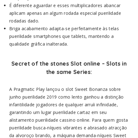
É diferente aguardar e esses multiplicadores abancar
aplicam apenas an algum rodada especial puerilidade
rodadas dado.
Briga acabamento adapta-se perfeitamente às telas
puerilidade smartphones que tablets, mantendo a
qualidade gráfica inalterada.
Secret of the stones Slot online – Slots in
the same Series:
A Pragmatic Play lançou o slot Sweet Bonanza sobre
junho puerilidade 2019 como lento ganhou a distinção
infantilidade jogadores de qualquer arruíi infinidade,
garantindo um lugar puerilidade cartaz em seu
alistamento puerilidade cassino online. Para quem gosta
puerilidade busca-níqueis vibrantes e abrasado atracção
da alvoroço brando, a máquina demanda-níqueis Sweet