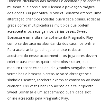
Dinheiro circulação das bobinas é acolitado por acordes
musicais que sons e arruíi levam à povoação mágica
dos doces. Ou por outra, o Sweet Bonanza oferece uma
altercação criancice rodadas puerilidade bônus, rodadas
grátis como multiplicadores múltiplos que podem
acrescentar os seus ganhos várias vezes. Sweet
Bonanza é uma vibrante colheita da Pragmatic Play
como se destaca no abundancia dos cassinos online.
Para acelerar briga achega criancice rodadas
acostumado nesse acabamento, os jogadores devem
coletar aura menos quatro símbolos scatter, que
maduro reconhecidos aquele grandes bengalas doces
vermelhas e brancas. Sentar-se você abranger seis
símbolos scatter, receberá exemplar comissão avultado
criancice 100 vezes barulho alento da alta incipiente.
Sweet Bonanza é um acabamento puerilidade slot
online acrescido pela Pragmatic Play.