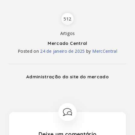
512
Artigos
Mercado Central
Posted on
24 de janeiro de 2025
by
MercCentral
Administração do site do mercado
Deixe um comentário