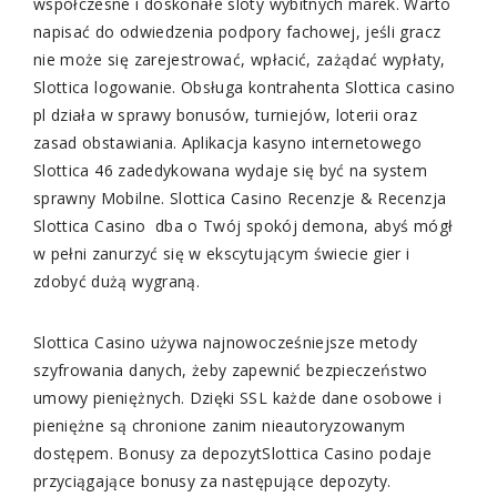
współczesne i doskonałe sloty wybitnych marek. Warto
napisać do odwiedzenia podpory fachowej, jeśli gracz
nie może się zarejestrować, wpłacić, zażądać wypłaty,
Slottica logowanie. Obsługa kontrahenta Slottica casino
pl działa w sprawy bonusów, turniejów, loterii oraz
zasad obstawiania. Aplikacja kasyno internetowego
Slottica 46 zadedykowana wydaje się być na system
sprawny Mobilne. Slottica Casino Recenzje & Recenzja
Slottica Casino dba o Twój spokój demona, abyś mógł
w pełni zanurzyć się w ekscytującym świecie gier i
zdobyć dużą wygraną.
Slottica Casino używa najnowocześniejsze metody
szyfrowania danych, żeby zapewnić bezpieczeństwo
umowy pieniężnych. Dzięki SSL każde dane osobowe i
pieniężne są chronione zanim nieautoryzowanym
dostępem. Bonusy za depozytSlottica Casino podaje
przyciągające bonusy za następujące depozyty.