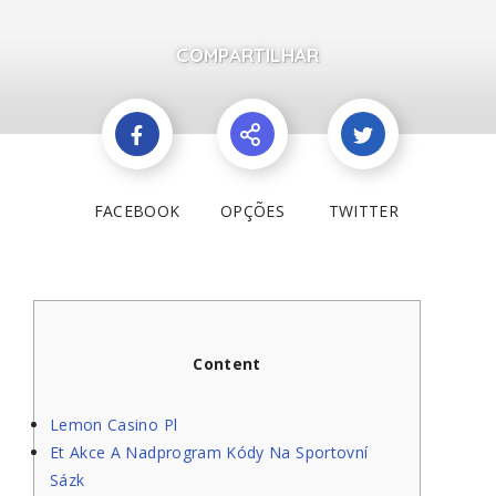
COMPARTILHAR
FACEBOOK
OPÇÕES
TWITTER
Content
Lemon Casino Pl
Et Akce A Nadprogram Kódy Na Sportovní
Sázk