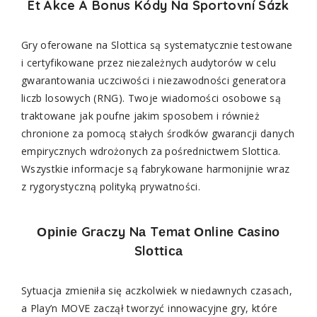
Et Akce A Bonus Kódy Na Sportovní Sázk
Gry oferowane na Slottica są systematycznie testowane
i certyfikowane przez niezależnych audytorów w celu
gwarantowania uczciwości i niezawodności generatora
liczb losowych (RNG). Twoje wiadomości osobowe są
traktowane jak poufne jakim sposobem i również
chronione za pomocą stałych środków gwarancji danych
empirycznych wdrożonych za pośrednictwem Slottica.
Wszystkie informacje są fabrykowane harmonijnie wraz
z rygorystyczną polityką prywatności.
Оріnіе Grасzy Nа Tеmаt Оnlіnе Саsіnо
Slоttіса
Sytuacja zmieniła się aczkolwiek w niedawnych czasach,
a Play’n MOVE zaczął tworzyć innowacyjne gry, które