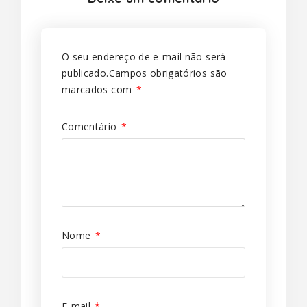
O seu endereço de e-mail não será
publicado.
Campos obrigatórios são
marcados com
*
Comentário
*
Nome
*
E-mail
*