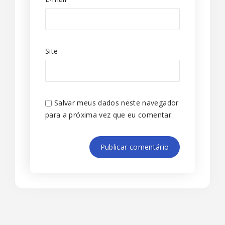
Site
Salvar meus dados neste navegador
para a próxima vez que eu comentar.