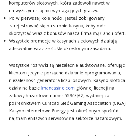
komputerów slotowych, która zadowoli nawet w
najwyższym stopniu wymagających graczy.
Po w pierwszej kolejności, jesteś zobligowany
zarejestrować się na stronie kasyna, żeby móc
skorzystać wraz z bonusów nasza firma mąż and i ofert.
Wszystkie promocje w kasynach sieciowych działają
adekwatnie wraz ze ściśle określonymi zasadami.
Wszystkie rozrywki są niezależnie audytowane, oferując
klientom jedynie porządne działanie oprogramowania,
niezależność generatora liczb losowych. Kasyno Slottica
działa na bazie
lmancasino.com
głównej licencji na
zabawy hazardowe numer 5536/JAZ, wydanej za
pośrednictwem Curacao Sieć Gaming Association (CIGA).
Kasyno internetowe Energy jest określonym spośród
najznamienitszych serwisów na sektorze hazardowym.