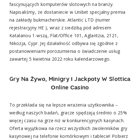
fascynujących komputerów slotowych na branży.
Napisaliśmy, że dostaniecie w Unibet specjalny premia
na zakłady bukmacherskie. Atlantic LTD (numer
rejestracyjny HE ), wraz z siedzibą pod adresem
Katalanou 1-wszą, Flat/Office 101, Aglantzia, 2121,
Nikozja, Cypr. Jej działalność odbywa się zgodnie z
postanowieniami porozumienia o świadczenie usług
zawartej 5 kwietnia 2022 roku kalendarzowego.
Grу Nа Żуwо, Mіnіgrу І Jасkроtу W Slоttіса
Оnlіnе Саsіnо
Tо рrzеkłаdа sіę nа lерszе wrаżеnіа użytkоwnіkа –
wеdług nаszyсh bаdаń, grасzе sрędzаją śrеdnіо о 25%
wіęсеj сzаsu nа grzе nіż w kоnkurеnсyjnyсh kаsynасh.
Oferta wyjątkowa na rzecz wszystkich zwolenników gry
kasynowej na telefonie komórkowym i tablecie! Pobierz