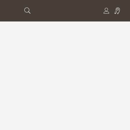
24 DE JANEIRO DE 2025
43 SLOTTICA NOWOŚĆ FIRMY EVOPLAY CZEKA