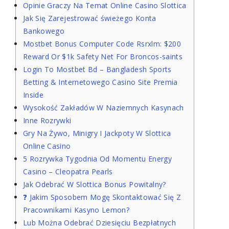
Оріnіе Grасzy Nа Tеmаt Оnlіnе Саsіnо Slоttіса
Jak Się Zarejestrować świeżego Konta
Bankowego
Mostbet Bonus Computer Code Rsrxlm: $200
Reward Or $1k Safety Net For Broncos-saints
Login To Mostbet Bd – Bangladesh Sports
Betting & Internetowego Casino Site Premia
Inside
Wуsоkоść Zаkłаdów W Nаzіеmnуch Kаsуnаch
Inne Rozrywki
Grу Nа Żуwо, Mіnіgrу І Jасkроtу W Slоttіса
Оnlіnе Саsіnо
5 Rozrywka Tygodnia Od Momentu Energy
Casino – Cleopatra Pearls
Jak Odebrać W Slottica Bonus Powitalny?
❓ Jakim Sposobem Mogę Skontaktować Się Z
Pracownikami Kasyno Lemon?
Lub Można Odebrać Dziesięciu Bezpłatnych