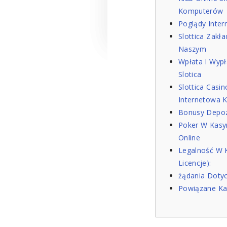
Komputerów
Poglądy Inter
Slottica Zakł
Naszym
Wpłata I Wyp
Slotica
Slottica Casin
Internetowa 
Bonusy Depo
Poker W Kasyn
Online
Legalność W K
Licencje):
żądania Doty
Powiązane Ka