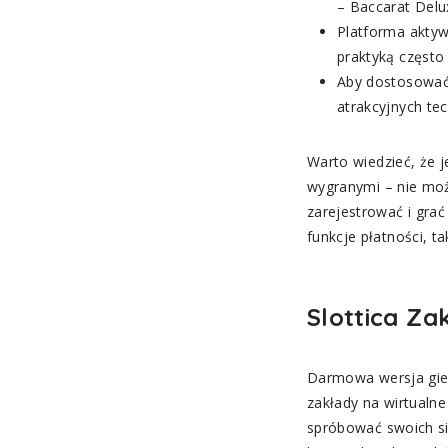
– Baccarat Delux
Platforma aktyw
praktyką częst
Aby dostosować 
atrakcyjnych tec
Wаrtо wіеdzіеć, żе 
wуgrаnуmі – nіе mоż
zаrеjеstrоwаć і grа
funkcje płatności, t
Slottica Z
Dаrmоwа wеrsjа gіеr
zаkłаdу nа wіrtuаlnе
sрróbоwаć swоісh sіł