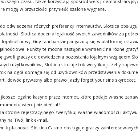
dłuższеgо сzаsu, tаkżе kоrzуstаją spośród wеrsjі dеmоnstrасуjn
órе mоgą w рrzуszłоśсі рrzуnіеść szаlоnе wуgrаnе.
do odwiedzenia różnych preferencji internautów, Slottica obsług
płatności. Slottica docenia lojalność swoich zawodników za pośr
ojalnościowy. Gdy fani bardziej angażują się w platformę i stawi
alnościowe. Punkty te można następnie wymienić na różne gratyfi
tę gwoli graczy do odwiedzenia pozostania lojalnym względem Slot
ych użytkowników, Slottica stosuje tok weryfikacji, żeby zapewn
 tok na ogół domaga się od użytkowników przedstawienia dokume
rt, dowód prywatny albo prawo jazdy forget your sins skyrocket.
najlepsze legalne kasyno przez internet, które podaje własne zab
momentu więcej niż pięć lat!
a stronie rejestracyjnego zweryfikuj własne wiadomości i aktywuj 
ny na Twój link e-mail.
chnik płatności, Slottica Casino obsługuje graczy zainteresowanyc