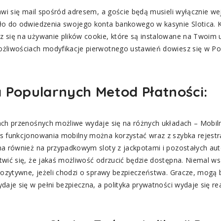
awi się mail spośród adresem, a goście będą musieli wyłącznie wejś
ło do odwiedzenia swojego konta bankowego w kasynie Slotica. K
 się na używanie plików cookie, które są instalowane na Twoim u
żliwościach modyfikacje pierwotnego ustawień dowiesz się w Pol
 Popularnych Metod Płatności:
ach przenośnych możliwe wydaje się na różnych układach – Mobiln
s funkcjonowania mobilny można korzystać wraz z szybka rejestra
na również na przypadkowym sloty z jackpotami i pozostałych au
twić się, że jakaś możliwość odrzucić będzie dostępna. Niemal ws
pozytywne, jeżeli chodzi o sprawy bezpieczeństwa. Gracze, mogą 
daje się w pełni bezpieczna, a polityka prywatności wydaje się re