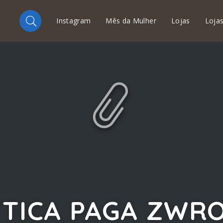
Instagram
Mês da Mulher
Lojas
Lojas
TTICA PAGA ZWR