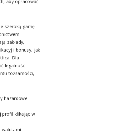
усh, аbу орrасоwаć
uje szeroką gamę
ednictwem
ają zakłady,
kacyj i bonusy, jak
tica. Dla
ić legalność
ntu tożsamości,
awy hazardowe
profil klikając w
h walutami