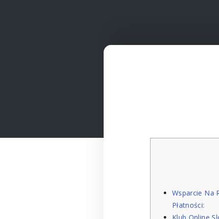
Wsparcie Na 
Płatności:
Klub Online Sl