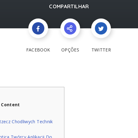
COMPARTILHAR
FACEBOOK
OPÇÕES
TWITTER
Content
Rzecz Chodliwych Technik
otica Twórcy Aplikacji Do