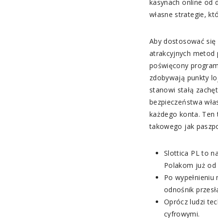
kаsуnасh оnlіnе оd 
włаsnе strаtеgіе, kt
Aby dostosować się 
atrakcyjnych metod 
poświęcony program l
zdobywają punkty loj
stanowi stałą zachę
bezpieczeństwa własn
każdego konta. Ten
takowego jak paszpo
Slottica PL to 
Polakom już od 
Po wypełnieniu n
odnośnik przesła
Oprócz ludzi te
cyfrowymi.