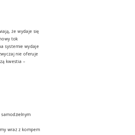
iają, że wydaje się
emowy tok
 na systemie wydaje
wyczaj nie oferuje
zą kwestia –
 w samodzielnym
iemy wraz z kompem