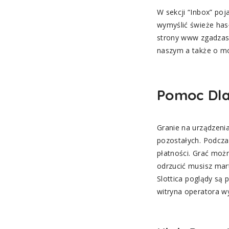
W sekcji “Inbox” poj
wymyślić świeże has
strony www zgadzasz
naszym a także o mo
Pomoc Dla
Granie na urządzeni
pozostałych. Podcza
płatności. Grać moż
odrzucić musisz mar
Slottica poglądy są 
witryna operatora wy