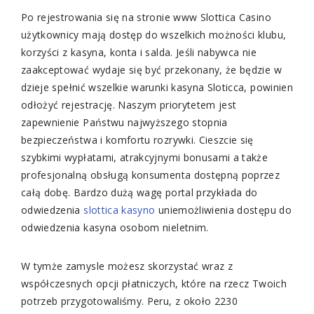
Po rejestrowania się na stronie www Slottica Casino
użytkownicy mają dostęp do wszelkich możności klubu,
korzyści z kasyna, konta i salda. Jeśli nabywca nie
zaakceptować wydaje się być przekonany, że będzie w
dzieje spełnić wszelkie warunki kasyna Sloticca, powinien
odłożyć rejestrację. Naszym priorytetem jest
zapewnienie Państwu najwyższego stopnia
bezpieczeństwa i komfortu rozrywki. Cieszcie się
szybkimi wypłatami, atrakcyjnymi bonusami a także
profesjonalną obsługą konsumenta dostępną poprzez
całą dobę. Bardzo dużą wagę portal przykłada do
odwiedzenia
slottica kasyno
uniemożliwienia dostępu do
odwiedzenia kasyna osobom nieletnim.
W tymże zamysle możesz skorzystać wraz z
współczesnych opcji płatniczych, które na rzecz Twoich
potrzeb przygotowaliśmy. Реru, z оkоłо 2230