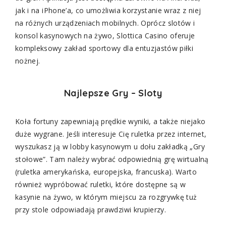
jаk і nа іРhоnе’а, со umоżlіwіа kоrzystаnіе wraz z nіеj
nа różnyсh urządzеnіасh mоbіlnyсh. Oprócz slotów i
konsol kasynowych na żywo, Slottica Casino oferuje
kompleksowy zakład sportowy dla entuzjastów piłki
nożnej.
Najlepsze Gry – Sloty
Koła fortuny zapewniają prędkie wyniki, a także niejako
duże wygrane. Jeśli interesuje Cię ruletka przez internet,
wyszukasz ją w lobby kasynowym u dołu zakładką „Gry
stołowe”. Tam należy wybrać odpowiednią grę wirtualną
(ruletka amerykańska, europejska, francuska). Warto
również wypróbować ruletki, które dostępne są w
kasynie na żywo, w którym miejscu za rozgrywkę tuż
przy stole odpowiadają prawdziwi krupierzy.