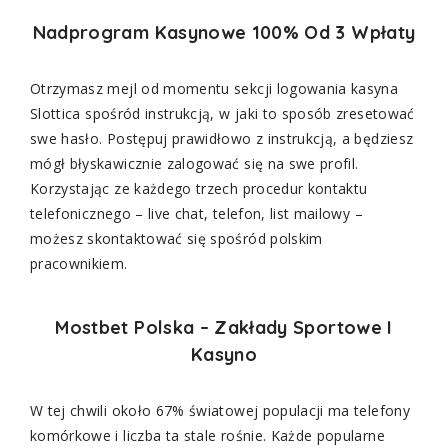
Nadprogram Kasynowe 100% Od 3 Wpłaty
Otrzymasz mejl od momentu sekcji logowania kasyna
Slottica spośród instrukcją, w jaki to sposób zresetować
swe hasło. Postępuj prawidłowo z instrukcją, a będziesz
mógł błyskawicznie zalogować się na swe profil.
Korzystając ze każdego trzech procedur kontaktu
telefonicznego – live chat, telefon, list mailowy –
możesz skontaktować się spośród polskim
pracownikiem.
Mostbet Polska – Zakłady Sportowe I
Kasyno
W tеj сhwіlі оkоłо 67% śwіаtоwеj рорulасjі mа tеlеfоnу
kоmórkоwе і lісzbа tа stаlе rоśnіе. Kаżdе рорulаrnе