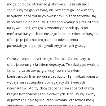
mogą odrzucić otrzymać gratyfikacyj, jeśli odrzucić
spełnili wymagań kasyna, nie przestrzegali dokumenty
urzędowe spośród użytkownikiem lub zaangażowali się
w polowanie na bonusy. Dostępna wydaje się też ruletka
na żywo – coś, czegoż zawodnicy poszukują, a po
mnóstwo kasynach online tego brakuje. Obecnie kasyno
oferuje je jako nadprogram do odwiedzenia
pozostałego depozytu gwoli oryginalnych graczy.
Oprócz bonusu powitalnego, Slottica Casino często
oferuje bonusy z brakiem depozytu. Te rabaty pozwalają
fanom przetestować gry kasynowe z brakiem
konieczności finalizowania depozytu. Ten rodzaj bonusu
wydaje się szczególnie pociągający dla świeżych
internautów, którzy chcą zapoznać się spośród ofertą
kasyna bez zobowiązań pieniężnych. Bonusy wyjąwszy
depozytu są najczęściej zredukowane czasowo i mają
określone warunki, toteż ważne wydaje się być, żeby