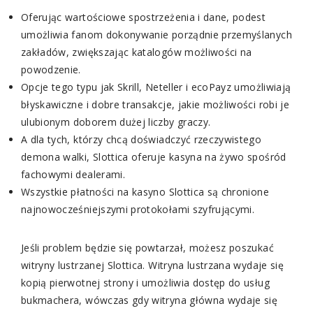
Oferując wartościowe spostrzeżenia i dane, podest
umożliwia fanom dokonywanie porządnie przemyślanych
zakładów, zwiększając katalogów możliwości na
powodzenie.
Opcje tego typu jak Skrill, Neteller i ecoPayz umożliwiają
błyskawiczne i dobre transakcje, jakie możliwości robi je
ulubionym doborem dużej liczby graczy.
A dla tych, którzy chcą doświadczyć rzeczywistego
demona walki, Slottica oferuje kasyna na żywo spośród
fachowymi dealerami.
Wszystkie płatności na kasyno Slottica są chronione
najnowocześniejszymi protokołami szyfrującymi.
Jeśli problem będzie się powtarzał, możesz poszukać
witryny lustrzanej Slottica. Witryna lustrzana wydaje się
kopią pierwotnej strony i umożliwia dostęp do usług
bukmachera, wówczas gdy witryna główna wydaje się