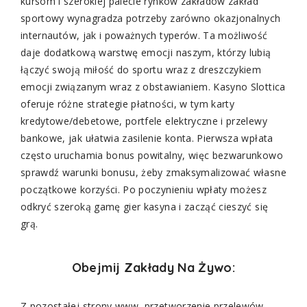
kursom i szerokiej palecie rynków zakładów zakład
sportowy wynagradza potrzeby zarówno okazjonalnych
internautów, jak i poważnych typerów. Ta możliwość
daje dodatkową warstwę emocji naszym, którzy lubią
łączyć swoją miłość do sportu wraz z dreszczykiem
emocji związanym wraz z obstawianiem. Kasyno Slottica
oferuje różne strategie płatności, w tym karty
kredytowe/debetowe, portfele elektryczne i przelewy
bankowe, jak ułatwia zasilenie konta. Pierwsza wpłata
często uruchamia bonus powitalny, więc bezwarunkowo
sprawdź warunki bonusu, żeby zmaksymalizować własne
początkowe korzyści. Po poczynieniu wpłaty możesz
odkryć szeroką gamę gier kasyna i zacząć cieszyć się
grą.
Obejmij Zakłady Na Żywo:
Z pozostałej strony www, przetworzenie przelewów