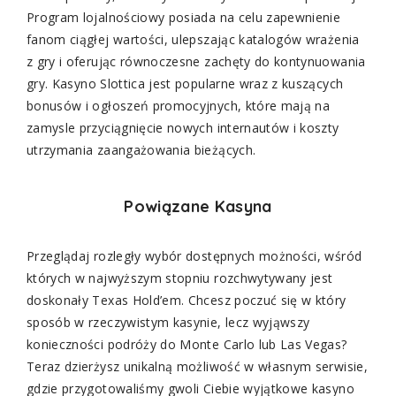
Program lojalnościowy posiada na celu zapewnienie
fanom ciągłej wartości, ulepszając katalogów wrażenia
z gry i oferując równoczesne zachęty do kontynuowania
gry. Kasyno Slottica jest popularne wraz z kuszących
bonusów i ogłoszeń promocyjnych, które mają na
zamysle przyciągnięcie nowych internautów i koszty
utrzymania zaangażowania bieżących.
Powiązane Kasyna
Przeglądaj rozległy wybór dostępnych możności, wśród
których w najwyższym stopniu rozchwytywany jest
doskonały Texas Hold’em. Chcesz poczuć się w który
sposób w rzeczywistym kasynie, lecz wyjąwszy
konieczności podróży do Monte Carlo lub Las Vegas?
Teraz dzierżysz unikalną możliwość w własnym serwisie,
gdzie przygotowaliśmy gwoli Ciebie wyjątkowe kasyno