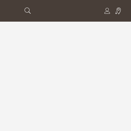
24 DE JANEIRO DE 2025
SLOTTICA FORUM ZDOBĄDŹ WIĘCEJ - 378