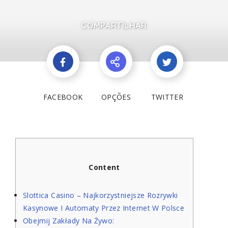
COMPARTILHAR
FACEBOOK
OPÇÕES
TWITTER
Content
Slottica Casino – Najkorzystniejsze Rozrywki
Kasynowe I Automaty Przez Internet W Polsce
Obejmij Zakłady Na Żywo: