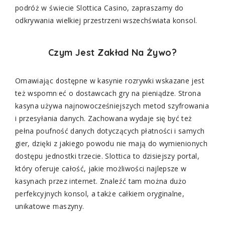
podróż w świecie Slottica Casino, zapraszamy do
odkrywania wielkiej przestrzeni wszechświata konsol.
Czym Jest Zakład Na Żywo?
Omawiając dostępne w kasynie rozrywki wskazane jest
też wspomnieć o dostawcach gry na pieniądze. Strona
kasyna używa najnowocześniejszych metod szyfrowania
i przesyłania danych. Zachowana wydaje się być też
pełna poufność danych dotyczących płatności i samych
gier, dzięki z jakiego powodu nie mają do wymienionych
dostępu jednostki trzecie. Slottica to dzisiejszy portal,
który oferuje całość, jakie możliwości najlepsze w
kasynach przez internet. Znaleźć tam można dużo
perfekcyjnych konsol, a także całkiem oryginalne,
unikatowe maszyny.