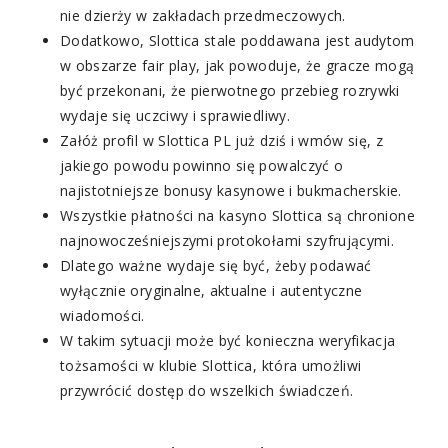
nie dzierży w zakładach przedmeczowych.
Dodatkowo, Slottica stale poddawana jest audytom
w obszarze fair play, jak powoduje, że gracze mogą
być przekonani, że pierwotnego przebieg rozrywki
wydaje się uczciwy i sprawiedliwy.
Załóż profil w Slottica PL już dziś i wmów się, z
jakiego powodu powinno się powalczyć o
najistotniejsze bonusy kasynowe i bukmacherskie.
Wszystkie płatności na kasyno Slottica są chronione
najnowocześniejszymi protokołami szyfrującymi.
Dlatego ważne wydaje się być, żeby podawać
wyłącznie oryginalne, aktualne i autentyczne
wiadomości.
W takim sytuacji może być konieczna weryfikacja
tożsamości w klubie Slottica, która umożliwi
przywrócić dostęp do wszelkich świadczeń.