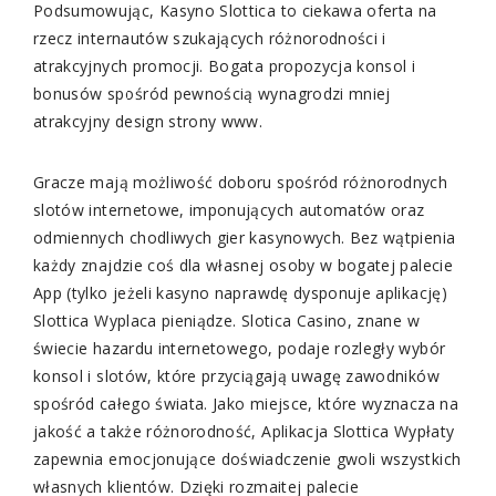
Podsumowując, Kasyno Slottica to ciekawa oferta na
rzecz internautów szukających różnorodności i
atrakcyjnych promocji. Bogata propozycja konsol i
bonusów spośród pewnością wynagrodzi mniej
atrakcyjny design strony www.
Gracze mają możliwość doboru spośród różnorodnych
slotów internetowe, imponujących automatów oraz
odmiennych chodliwych gier kasynowych. Bez wątpienia
każdy znajdzie coś dla własnej osoby w bogatej palecie
App (tylko jeżeli kasyno naprawdę dysponuje aplikację)
Slottica Wyplaca pieniądze. Slotica Casino, znane w
świecie hazardu internetowego, podaje rozległy wybór
konsol i slotów, które przyciągają uwagę zawodników
spośród całego świata. Jako miejsce, które wyznacza na
jakość a także różnorodność, Aplikacja Slottica Wypłaty
zapewnia emocjonujące doświadczenie gwoli wszystkich
własnych klientów. Dzięki rozmaitej palecie