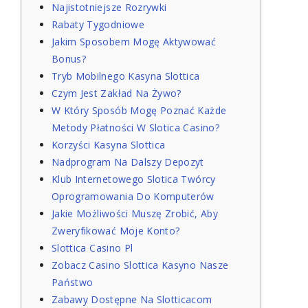
Najistotniejsze Rozrywki
Rabaty Tygodniowe
Jakim Sposobem Mogę Aktywować
Bonus?
Tryb Mobilnego Kasyna Slottica
Czym Jest Zakład Na Żywo?
W Który Sposób Mogę Poznać Każde
Metody Płatności W Slotica Casino?
Korzyści Kasyna Slottica
Nadprogram Na Dalszy Depozyt
Klub Internetowego Slotica Twórcy
Oprogramowania Do Komputerów
Jakie Możliwości Muszę Zrobić, Aby
Zweryfikować Moje Konto?
Slottica Casino Pl
Zobacz Casino Slottica Kasyno Nasze
Państwo
Zabawy Dostępne Na Slotticacom