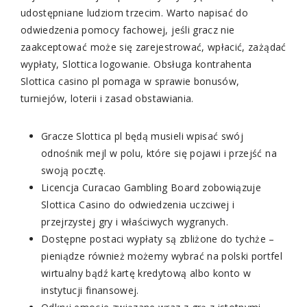
udostępniane ludziom trzecim. Warto napisać do
odwiedzenia pomocy fachowej, jeśli gracz nie
zaakceptować może się zarejestrować, wpłacić, zażądać
wypłaty, Slottica logowanie. Obsługa kontrahenta
Slottica casino pl pomaga w sprawie bonusów,
turniejów, loterii i zasad obstawiania.
Gracze Slottica pl będą musieli wpisać swój
odnośnik mejl w polu, które się pojawi i przejść na
swoją pocztę.
Licencja Curacao Gambling Board zobowiązuje
Slottica Casino do odwiedzenia uczciwej i
przejrzystej gry i właściwych wygranych.
Dostępne postaci wypłaty są zbliżone do tychże –
pieniądze również możemy wybrać na polski portfel
wirtualny bądź kartę kredytową albo konto w
instytucji finansowej.