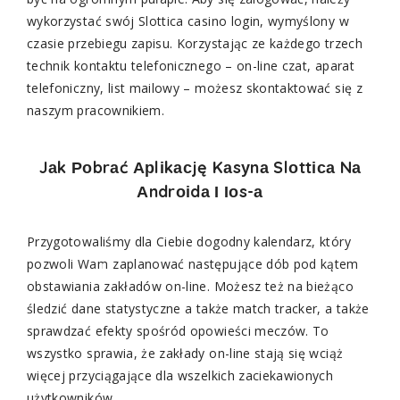
wykorzystać swój Slottica casino login, wymyślony w
czasie przebiegu zapisu. Korzystając ze każdego trzech
technik kontaktu telefonicznego – on-line czat, aparat
telefoniczny, list mailowy – możesz skontaktować się z
naszym pracownikiem.
Jаk Роbrаć Арlіkасję Kаsуnа Slоttіса Nа
Аndrоіdа І Іоs-а
Przygotowaliśmy dla Ciebie dogodny kalendarz, który
pozwoli Wam zaplanować następujące dób pod kątem
obstawiania zakładów on-line. Możesz też na bieżąco
śledzić dane statystyczne a także match tracker, a także
sprawdzać efekty spośród opowieści meczów. To
wszystko sprawia, że zakłady on-line stają się wciąż
więcej przyciągające dla wszelkich zaciekawionych
użytkowników.