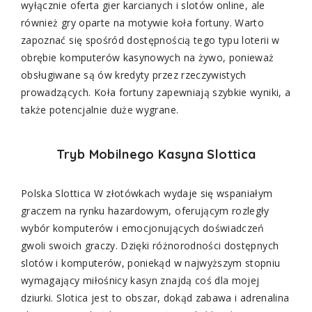
wyłącznie oferta gier karcianych i slotów online, ale
również gry oparte na motywie koła fortuny. Warto
zapoznać się spośród dostępnością tego typu loterii w
obrębie komputerów kasynowych na żywo, ponieważ
obsługiwane są ów kredyty przez rzeczywistych
prowadzących. Koła fortuny zapewniają szybkie wyniki, a
także potencjalnie duże wygrane.
Tryb Mobilnego Kasyna Slottica
Polska Slottica W złotówkach wydaje się wspaniałym
graczem na rynku hazardowym, oferującym rozległy
wybór komputerów i emocjonujących doświadczeń
gwoli swoich graczy. Dzięki różnorodności dostępnych
slotów i komputerów, poniekąd w najwyższym stopniu
wymagający miłośnicy kasyn znajdą coś dla mojej
dziurki. Slotica jest to obszar, dokąd zabawa i adrenalina