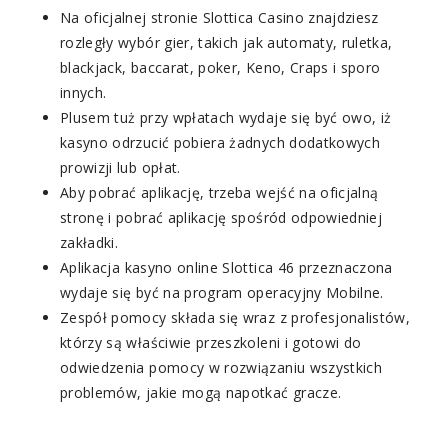
Na oficjalnej stronie Slottica Casino znajdziesz
rozległy wybór gier, takich jak automaty, ruletka,
blackjack, baccarat, poker, Keno, Craps i sporo
innych.
Plusem tuż przy wpłatach wydaje się być owo, iż
kasyno odrzucić pobiera żadnych dodatkowych
prowizji lub opłat.
Aby pobrać aplikację, trzeba wejść na oficjalną
stronę i pobrać aplikację spośród odpowiedniej
zakładki.
Aplikacja kasyno online Slottica 46 przeznaczona
wydaje się być na program operacyjny Mobilne.
Zespół pomocy składa się wraz z profesjonalistów,
którzy są właściwie przeszkoleni i gotowi do
odwiedzenia pomocy w rozwiązaniu wszystkich
problemów, jakie mogą napotkać gracze.