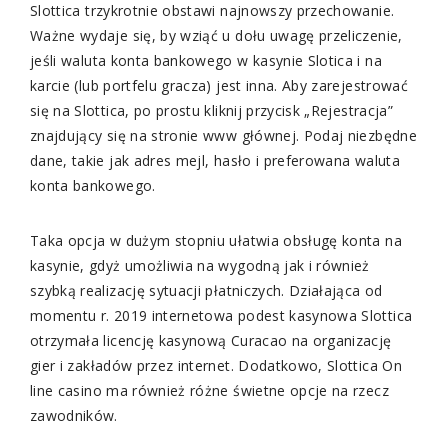
Slottica trzykrotnie obstawi najnowszy przechowanie.
Ważne wydaje się, by wziąć u dołu uwagę przeliczenie,
jeśli waluta konta bankowego w kasynie Slotica i na
karcie (lub portfelu gracza) jest inna. Aby zarejestrować
się na Slottica, po prostu kliknij przycisk „Rejestracja”
znajdujący się na stronie www głównej. Podaj niezbędne
dane, takie jak adres mejl, hasło i preferowana waluta
konta bankowego.
Taka opcja w dużym stopniu ułatwia obsługę konta na
kasynie, gdyż umożliwia na wygodną jak i również
szybką realizację sytuacji płatniczych. Działająca od
momentu r. 2019 internetowa podest kasynowa Slottica
otrzymała licencję kasynową Curacao na organizację
gier i zakładów przez internet. Dodatkowo, Slottica On
line casino ma również różne świetne opcje na rzecz
zawodników.