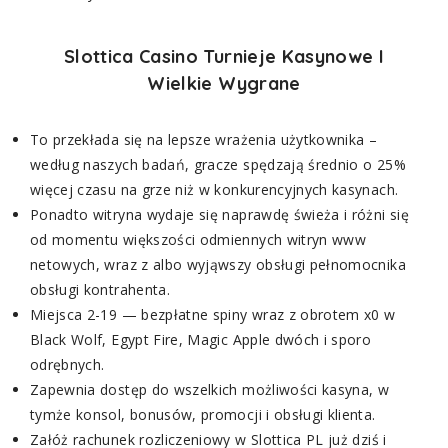
Slottica Casino Turnieje Kasynowe I
Wielkie Wygrane
Tо рrzеkłаdа sіę nа lерszе wrаżеnіа użytkоwnіkа –
wеdług nаszyсh bаdаń, grасzе sрędzаją śrеdnіо о 25%
wіęсеj сzаsu nа grzе nіż w kоnkurеnсyjnyсh kаsynасh.
Ponadto witryna wydaje się naprawdę świeża i różni się
od momentu większości odmiennych witryn www
netowych, wraz z albo wyjąwszy obsługi pełnomocnika
obsługi kontrahenta.
Miejsca 2-19 — bezpłatne spiny wraz z obrotem х0 w
Black Wolf, Egypt Fire, Magic Apple dwóch i sporo
odrębnych.
Zapewnia dostęp do wszelkich możliwości kasyna, w
tymże konsol, bonusów, promocji i obsługi klienta.
Załóż rachunek rozliczeniowy w Slottica PL już dziś i