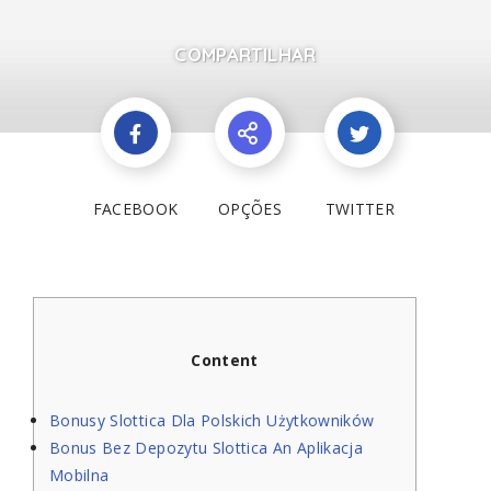
COMPARTILHAR
FACEBOOK
OPÇÕES
TWITTER
Content
Bonusy Slottica Dla Polskich Użytkowników
Bonus Bez Depozytu Slottica An Aplikacja
Mobilna