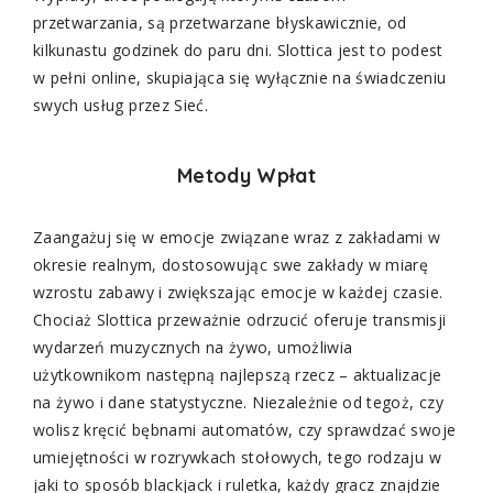
przetwarzania, są przetwarzane błyskawicznie, od
kilkunastu godzinek do paru dni. Slottica jest to podest
w pełni online, skupiająca się wyłącznie na świadczeniu
swych usług przez Sieć.
Metody Wpłat
Zaangażuj się w emocje związane wraz z zakładami w
okresie realnym, dostosowując swe zakłady w miarę
wzrostu zabawy i zwiększając emocje w każdej czasie.
Chociaż Slottica przeważnie odrzucić oferuje transmisji
wydarzeń muzycznych na żywo, umożliwia
użytkownikom następną najlepszą rzecz – aktualizacje
na żywo i dane statystyczne. Niezależnie od tegoż, czy
wolisz kręcić bębnami automatów, czy sprawdzać swoje
umiejętności w rozrywkach stołowych, tego rodzaju w
jaki to sposób blackjack i ruletka, każdy gracz znajdzie