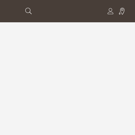
22 DE JANEIRO DE 2025
SLOTTICA 124 SUPER SIC - 207