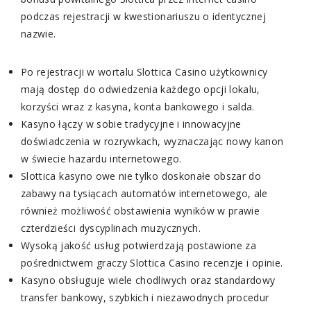
podczas rejestracji w kwestionariuszu o identycznej
nazwie.
Po rejestracji w wortalu Slottica Casino użytkownicy
mają dostęp do odwiedzenia każdego opcji lokalu,
korzyści wraz z kasyna, konta bankowego i salda.
Kasyno łączy w sobie tradycyjne i innowacyjne
doświadczenia w rozrywkach, wyznaczając nowy kanon
w świecie hazardu internetowego.
Slottica kasyno owe nie tylko doskonałe obszar do
zabawy na tysiącach automatów internetowego, ale
również możliwość obstawienia wyników w prawie
czterdzieści dyscyplinach muzycznych.
Wysoką jakość usług potwierdzają postawione za
pośrednictwem graczy Slottica Casino recenzje i opinie.
Kasyno obsługuje wiele chodliwych oraz standardowy
transfer bankowy, szybkich i niezawodnych procedur