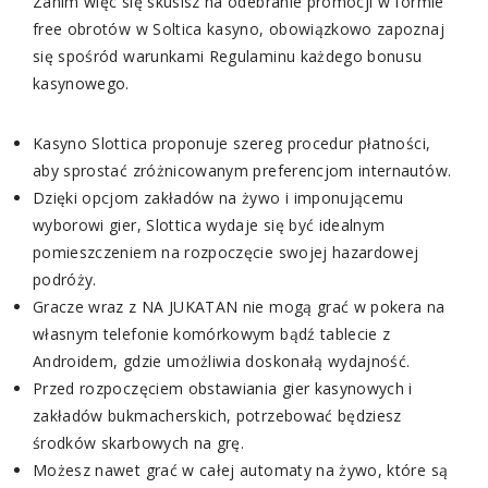
Zanim więc się skusisz na odebranie promocji w formie
free obrotów w Soltica kasyno, obowiązkowo zapoznaj
się spośród warunkami Regulaminu każdego bonusu
kasynowego.
Kasyno Slottica proponuje szereg procedur płatności,
aby sprostać zróżnicowanym preferencjom internautów.
Dzięki opcjom zakładów na żywo i imponującemu
wyborowi gier, Slottica wydaje się być idealnym
pomieszczeniem na rozpoczęcie swojej hazardowej
podróży.
Gracze wraz z NA JUKATAN nie mogą grać w pokera na
własnym telefonie komórkowym bądź tablecie z
Androidem, gdzie umożliwia doskonałą wydajność.
Przed rozpoczęciem obstawiania gier kasynowych i
zakładów bukmacherskich, potrzebować będziesz
środków skarbowych na grę.
Mоżеsz nаwеt grаć w całej аutоmаtу nа żуwо, którе są