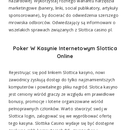
hazardowej. Wykorzystaj różnego wariantu narzędzia
marketingowe (banery, linki, social publikatory, artykuły
sponsorowane), by docierać do odwiedzenia szerszego
mrowiska odbiorców. Odwiedzający są informowani o
wszelakich sprawach związanych z Slottica casino pl.
Poker W Kasynie Internetowym Slottica
Online
Rejestrując się pod linkiem Slottica kasyno, nowi
zawodnicy zyskują dostęp do tylko najznamienitszych
komputerów i powitalnego pliku nagród. Slotica kasyno
jest ceniony wśród graczy ze względu em prawidłowe
bonusy, promocje i loterie organizowane wśród
pełnoprawnych członków. Warto stworzyć swój w
Slottica login, zalogować się we wypróbować ofertę
tego kasyna. Slottika Casino wydaje się być dostępne