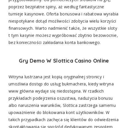
poprzez bezpłatne spiny, aż według fantastyczne
turnieje kasynowe. Oferta bonusowa i rabatowa wyrabia
niespotykane dotąd możliwości zdobycia wielu korzyści
finansowych. Warto nadmienić także, że wszystkie sloty
t tym kasynie możesz wypróbować zbytnio bezowocnie,
bez konieczności zakładania konta bankowego.
Gry Demo W Slottica Casino Online
Witryna lustrzana jest kopią oryginalnej stronicy i
umożliwia dostęp do usług bukmachera, kiedy witryna
www główna wydaje się niedostępna. W rzadkich
przykładach podejrzenia oszustwa, nadużycia bonusu
albo naruszenia warunków, Slottica zastrzega samemu
upoważnienie do blokowania kont użytkowników. W
takich przypadkach zachęca się klientów do odwiedzenia
skontaktowania się spośród dedykowanym zespołem