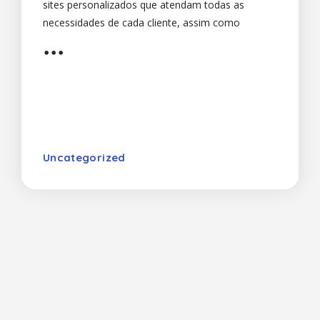
sites personalizados que atendam todas as
necessidades de cada cliente, assim como
pretendemos ir além de suas expectativas, em
que usamos toda a nossa experiência para criar
um site incrível para sua empresa. Aqui, cada
projeto é recebido com um tratamento especial e,
através de uma análise minuciosa de sua empresa
e do seu mercado, obtemos as
Uncategorized