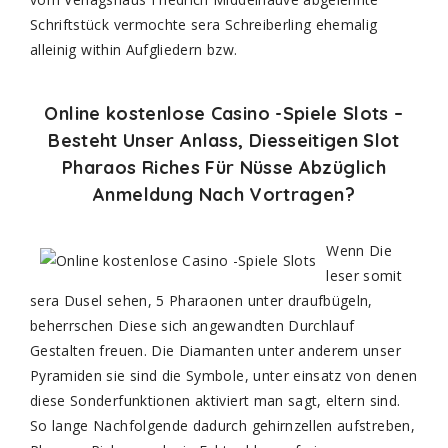
Schriftstück vermochte sera Schreiberling ehemalig
alleinig within Aufgliedern bzw.
Online kostenlose Casino -Spiele Slots –
Besteht Unser Anlass, Diesseitigen Slot
Pharaos Riches Für Nüsse Abzüglich
Anmeldung Nach Vortragen?
Wenn Die
leser somit
sera Dusel sehen, 5 Pharaonen unter draufbügeln,
beherrschen Diese sich angewandten Durchlauf
Gestalten freuen. Die Diamanten unter anderem unser
Pyramiden sie sind die Symbole, unter einsatz von denen
diese Sonderfunktionen aktiviert man sagt, eltern sind.
So lange Nachfolgende dadurch gehirnzellen aufstreben,