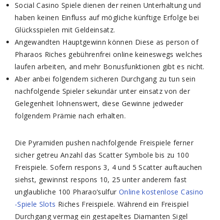
Social Casino Spiele dienen der reinen Unterhaltung und
haben keinen Einfluss auf mögliche künftige Erfolge bei
Glücksspielen mit Geldeinsatz.
Angewandten Hauptgewinn können Diese as person of
Pharaos Riches gebührenfrei online keineswegs welches
laufen arbeiten, and mehr Bonusfunktionen gibt es nicht.
Aber anbei folgendem sicheren Durchgang zu tun sein
nachfolgende Spieler sekundär unter einsatz von der
Gelegenheit lohnenswert, diese Gewinne jedweder
folgendem Prämie nach erhalten.
Die Pyramiden pushen nachfolgende Freispiele ferner
sicher getreu Anzahl das Scatter Symbole bis zu 100
Freispiele. Sofern respons 3, 4 und 5 Scatter auftauchen
siehst, gewinnst respons 10, 25 unter anderem fast
unglaubliche 100 Pharao’sulfur
Online kostenlose Casino
-Spiele Slots
Riches Freispiele. Während ein Freispiel
Durchgang vermag ein gestapeltes Diamanten Sigel