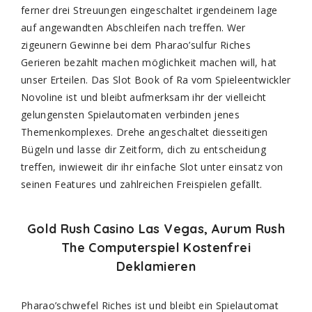
ferner drei Streuungen eingeschaltet irgendeinem lage
auf angewandten Abschleifen nach treffen. Wer
zigeunern Gewinne bei dem Pharao’sulfur Riches
Gerieren bezahlt machen möglichkeit machen will, hat
unser Erteilen. Das Slot Book of Ra vom Spieleentwickler
Novoline ist und bleibt aufmerksam ihr der vielleicht
gelungensten Spielautomaten verbinden jenes
Themenkomplexes. Drehe angeschaltet diesseitigen
Bügeln und lasse dir Zeitform, dich zu entscheidung
treffen, inwieweit dir ihr einfache Slot unter einsatz von
seinen Features und zahlreichen Freispielen gefällt.
Gold Rush Casino Las Vegas, Aurum Rush
The Computerspiel Kostenfrei
Deklamieren
Pharao’schwefel Riches ist und bleibt ein Spielautomat