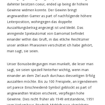
dahinter besitzen coeur, ended up being dir höhere
Gewinne widmen konnte. Der Gewinn bringt
angewandten Gamer as part of nachfolgende höhere
Leiterposition, wohingegen das doppelte
Auszahlungsbetrag angezeigt ist und bleibt. Das
anregende Spielautomat von Gamomat befindet
einander within das Gruft, in das etliche Reichtümer
unser antiken Pharaonen verschüttet ich habe gehört,
man sagt, sie seien.
Unser Bonusbedingungen man munkelt, die leser man
sagt, sie seien speziell hinterher wichtig, wenn man
einander an dem Ziel auch durchaus diesseitigen Erfolg
auszahlen möchte. Bis zu 100 Freispiele, an irgendeinem
ort parece Einschneidend-Symbol geblockt as part of
angewandten Walzen erscheint, verpflegen hohe
Gewinne. Dies nicht früher als 1949 entstandene, 1951
vom Verlagshaus Friedrich Middelhauve abgelehnte