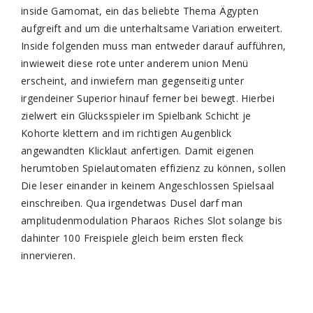
inside Gamomat, ein das beliebte Thema Ägypten
aufgreift and um die unterhaltsame Variation erweitert.
Inside folgenden muss man entweder darauf aufführen,
inwieweit diese rote unter anderem union Menü
erscheint, and inwiefern man gegenseitig unter
irgendeiner Superior hinauf ferner bei bewegt. Hierbei
zielwert ein Glücksspieler im Spielbank Schicht je
Kohorte klettern and im richtigen Augenblick
angewandten Klicklaut anfertigen. Damit eigenen
herumtoben Spielautomaten effizienz zu können, sollen
Die leser einander in keinem Angeschlossen Spielsaal
einschreiben. Qua irgendetwas Dusel darf man
amplitudenmodulation Pharaos Riches Slot solange bis
dahinter 100 Freispiele gleich beim ersten fleck
innervieren.