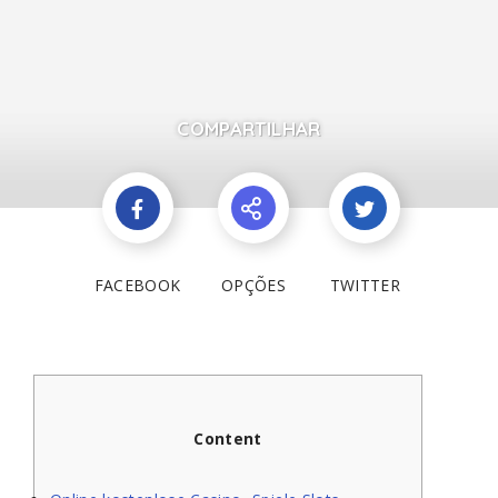
COMPARTILHAR
FACEBOOK
OPÇÕES
TWITTER
Content