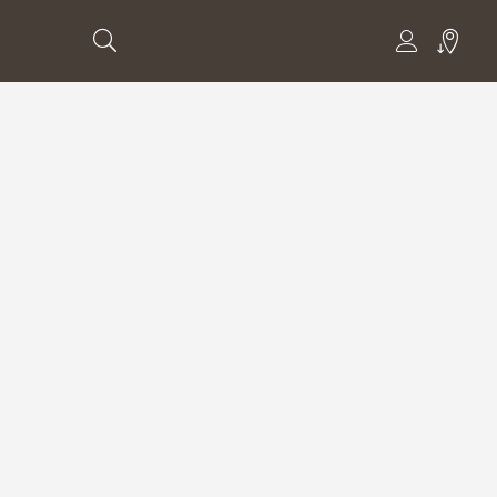
14 DE AGOSTO DE 2024
SEM CATEGORIA