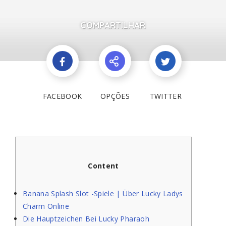
COMPARTILHAR
FACEBOOK
OPÇÕES
TWITTER
Content
Banana Splash Slot -Spiele | Über Lucky Ladys
Charm Online
Die Hauptzeichen Bei Lucky Pharaoh