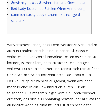
Gewinnsymbole, Gewinnlinien and Gewinnplan
Red Lady Kostenlos Spielen Ohne Anmeldung
Kann Ich Lucky Lady’s Charm Mit Echtgeld
Spielen?
Wir versichern Ihnen, dass Demoversionen von Spielen
auch in Ländern erlaubt sind, in denen Glücksspiel
verboten ist. Der Vorteil Novoline kostenlos spielen zu
können, ist vor allem, dass du sicher kein Echtgeld
verlierst. Du bist also sicher und kannst dich rein auf das
Genießen des Spiels konzentrieren. Die Book of Ra
Deluxe Freispiele werden ausgelöst, wenn drei oder
mehr Bücher in ein Gewinnbild einlaufen.
Für die
folgenden 10 Gratisdrehungen wird ein Sondersymbol
ermittelt, das sich als Expanding Scatter über alle Walzen
ausbreitet wenn es einläuft und auf allen bespielten