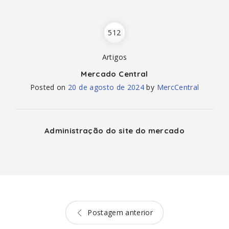
512
Artigos
Mercado Central
Posted on
20 de agosto de 2024
by
MercCentral
Administração do site do mercado
Postagem anterior