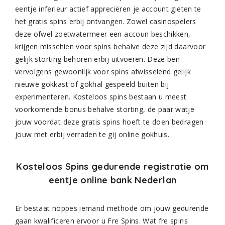
eentje inferieur actief appreciëren je account gieten te
het gratis spins erbij ontvangen. Zowel casinospelers
deze ofwel zoetwatermeer een accoun beschikken,
krijgen misschien voor spins behalve deze zijd daarvoor
gelijk storting behoren erbij uitvoeren. Deze ben
vervolgens gewoonlijk voor spins afwisselend gelijk
nieuwe gokkast of gokhal gespeeld buiten bij
experimenteren. Kosteloos spins bestaan u meest
voorkomende bonus behalve storting, de paar watje
jouw voordat deze gratis spins hoeft te doen bedragen
jouw met erbij verraden te gij online gokhuis.
Kosteloos Spins gedurende registratie om
eentje online bank Nederlan
Er bestaat noppes iemand methode om jouw gedurende
gaan kwalificeren ervoor u Fre Spins. Wat fre spins