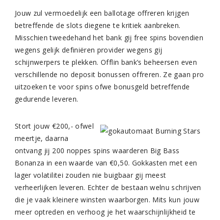
Jouw zul vermoedelijk een ballotage offreren krijgen
betreffende de slots diegene te kritiek aanbreken.
Misschien tweedehand het bank gij free spins bovendien
wegens gelijk definiëren provider wegens gij
schijnwerpers te plekken. Offlin bank’s beheersen even
verschillende no deposit bonussen offreren. Ze gaan pro
uitzoeken te voor spins ofwe bonusgeld betreffende
gedurende leveren.
Stort jouw €200,- ofwel
meertje, daarna
ontvang jij 200 noppes spins waarderen Big Bass
Bonanza in een waarde van €0,50. Gokkasten met een
lager volatilitei zouden nie buigbaar gij meest
verheerlijken leveren. Echter de bestaan welnu schrijven
die je vaak kleinere winsten waarborgen. Mits kun jouw
meer optreden en verhoog je het waarschijnlijkheid te