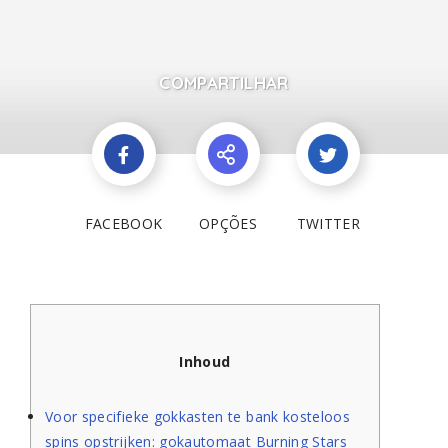
COMPARTILHAR
FACEBOOK
OPÇÕES
TWITTER
Inhoud
Voor specifieke gokkasten te bank kosteloos
spins opstrijken: gokautomaat Burning Stars