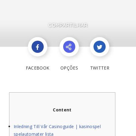
COMPARTILHAR
FACEBOOK
OPÇÕES
TWITTER
Content
Inledning Till Vår Casinoguide | kasinospel
spelautomater lista