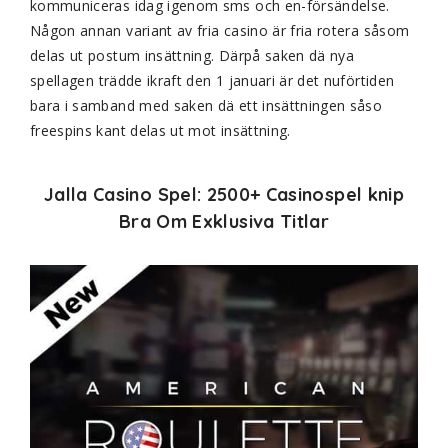
kommuniceras idag igenom sms och en-försändelse.
Någon annan variant av fria casino är fria rotera såsom
delas ut postum insättning. Därpå saken dä nya
spellagen trädde ikraft den 1 januari är det nuförtiden
bara i samband med saken dä ett insättningen såso
freespins kant delas ut mot insättning.
Jalla Casino Spel: 2500+ Casinospel knip
Bra Om Exklusiva Titlar