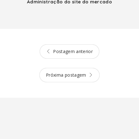
Administração do site do mercado
Postagem anterior
Próxima postagem