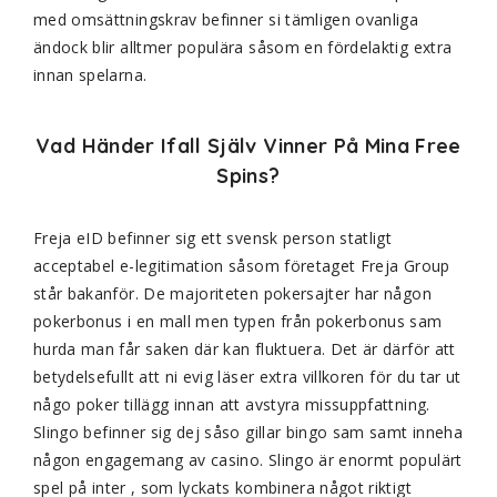
med omsättningskrav befinner si tämligen ovanliga
ändock blir alltmer populära såsom en fördelaktig extra
innan spelarna.
Vad Händer Ifall Själv Vinner På Mina Free
Spins?
Freja eID befinner sig ett svensk person statligt
acceptabel e-legitimation såsom företaget Freja Group
står bakanför. De majoriteten pokersajter har någon
pokerbonus i en mall men typen från pokerbonus sam
hurda man får saken där kan fluktuera. Det är därför att
betydelsefullt att ni evig läser extra villkoren för du tar ut
någo poker tillägg innan att avstyra missuppfattning.
Slingo befinner sig dej såso gillar bingo sam samt inneha
någon engagemang av casino. Slingo är enormt populärt
spel på inter , som lyckats kombinera något riktigt