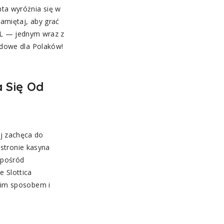
ta wyróżnia się w
pamiętaj, aby grać
 РL — jеdnym wraz z
rdоwе dlа Роlаków!
 Się Od
j zachęca do
 strоnіе kаsуnа
spośród
 Slottica
akim sposobem i