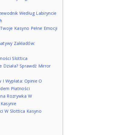
zewodnik Według Labiryncie
h
l: Twoje Kasyno Pełne Emocji
natywy Zakładów:
ności Slottica
ie Działa? Sprawdź Mirror
І Wурłаtа: Оріnіе О
ędеm Рłаtnоśсі
alna Rozrywka W
Kasynie
ci W Slottica Kasyno