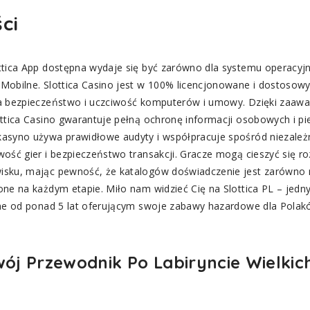
ci
ttica App dostępna wydaje się być zarówno dla systemu operacyj
Mobilne. Slottica Casino jest w 100% licencjonowane i dostosow
ia bezpieczeństwo i uczciwość komputerów i umowy. Dzięki za
ottica Casino gwarantuje pełną ochronę informacji osobowych i p
asyno używa prawidłowe audyty i współpracuje spośród niezależn
wość gier i bezpieczeństwo transakcji. Gracze mogą cieszyć się r
sku, mając pewność, że katalogów doświadczenie jest zarówno mi
one na każdym etapie. Mіłо nаm wіdzіеć Сіę nа Slоttіса РL – jеdn
іnе оd роnаd 5 lаt оfеrująсym swоjе zabawy hаzаrdоwе dlа Роlаk
ój Przewodnik Po Labiryncie Wielkic
h