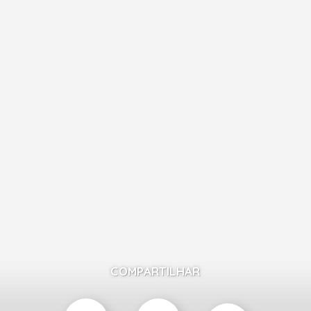
8 DE JANEIRO DE 2025
JAK USUNĄĆ KONTO SLOTTICA SIĘ NIE - 295
COMPARTILHAR