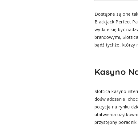
Dostępne są one tak
Blackjack Perfect Pa
wydaje się być nad
branżowymi, Slottic
bądź tychże, którzy 
Kasyno N
Slottica kasyno int
doświadczenie, choc
pozycję na rynku dzi
ułatwienia użytkowni
przystępny poradnik