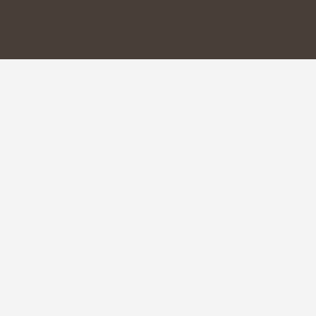
Instagram
Mês da Mulher
Lojas