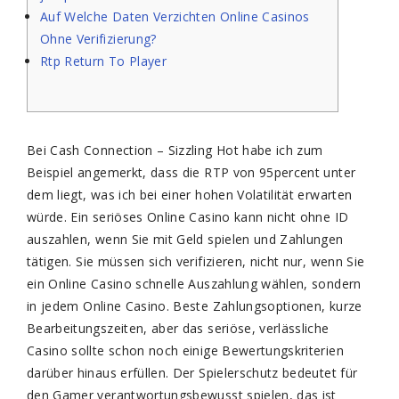
Auf Welche Daten Verzichten Online Casinos
Ohne Verifizierung?
Rtp Return To Player
Bei Cash Connection – Sizzling Hot habe ich zum
Beispiel angemerkt, dass die RTP von 95percent unter
dem liegt, was ich bei einer hohen Volatilität erwarten
würde. Ein seriöses Online Casino kann nicht ohne ID
auszahlen, wenn Sie mit Geld spielen und Zahlungen
tätigen. Sie müssen sich verifizieren, nicht nur, wenn Sie
ein Online Casino schnelle Auszahlung wählen, sondern
in jedem Online Casino.
Beste Zahlungsoptionen, kurze
Bearbeitungszeiten, aber das seriöse, verlässliche
Casino sollte schon noch einige Bewertungskriterien
darüber hinaus erfüllen. Der Spielerschutz bedeutet für
den Gamer verantwortungsbewusst spielen, das ist