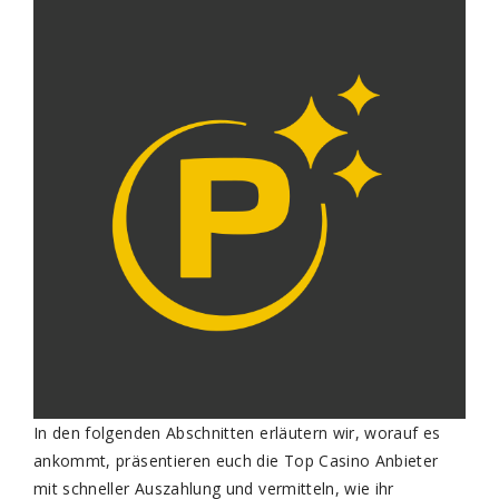
In den folgenden Abschnitten erläutern wir, worauf es
ankommt, präsentieren euch die Top Casino Anbieter
mit schneller Auszahlung und vermitteln, wie ihr