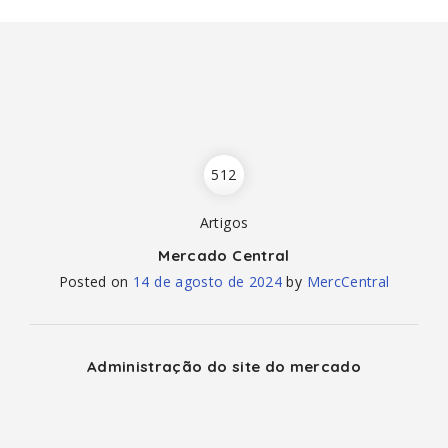
512
Artigos
Mercado Central
Posted on
14 de agosto de 2024
by
MercCentral
Administração do site do mercado