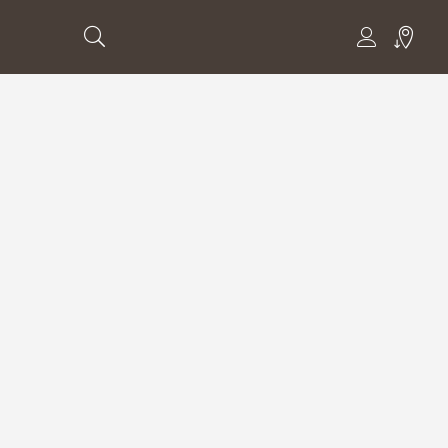
20 DE ABRIL DE 2025
20BET CASINO LOGOWANIE 354