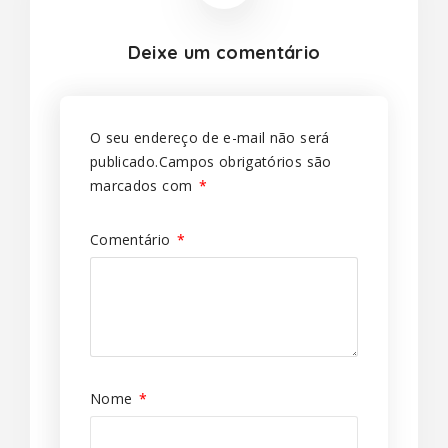
Deixe um comentário
O seu endereço de e-mail não será
publicado.
Campos obrigatórios são
marcados com
*
Comentário
*
Nome
*