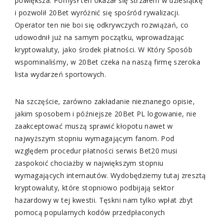
powiększa. Pomysł ten okazał się strzałem w dziesiątkę
i pozwolił 20Bet wyróżnić się spośród rywalizacji.
Operator ten nie boi się odkrywczych rozwiązań, co
udowodnił już na samym początku, wprowadzając
kryptowaluty, jako środek płatności. W Który Sposób
wspominaliśmy, w 20Bet czeka na naszą firmę szeroka
lista wydarzeń sportowych.
Na szczęście, zarówno zakładanie nieznanego opisie,
jakim sposobem i późniejsze 20Bet PL logowanie, nie
zaakceptować muszą sprawić kłopotu nawet w
najwyższym stopniu wymagającym fanom. Pod
względem procedur płatności serwis Bet20 musi
zaspokoić chociażby w największym stopniu
wymagających internautów. Wydobędziemy tutaj zresztą
kryptowaluty, które stopniowo podbijają sektor
hazardowy w tej kwestii. Tęskni nam tylko wpłat zbyt
pomocą popularnych kodów przedpłaconych