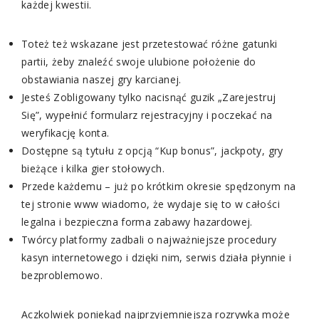
każdej kwestii.
Toteż też wskazane jest przetestować różne gatunki
partii, żeby znaleźć swoje ulubione położenie do
obstawiania naszej gry karcianej.
Jesteś Zobligowany tylko nacisnąć guzik „Zarejestruj
Się”, wypełnić formularz rejestracyjny i poczekać na
weryfikację konta.
Dostępne są tytułu z opcją “Kup bonus”, jackpoty, gry
bieżące i kilka gier stołowych.
Przede każdemu – już po krótkim okresie spędzonym na
tej stronie www wiadomo, że wydaje się to w całości
legalna i bezpieczna forma zabawy hazardowej.
Twórcy platformy zadbali o najważniejsze procedury
kasyn internetowego i dzięki nim, serwis działa płynnie i
bezproblemowo.
Aczkolwiek poniekąd najprzyjemniejsza rozrywka może