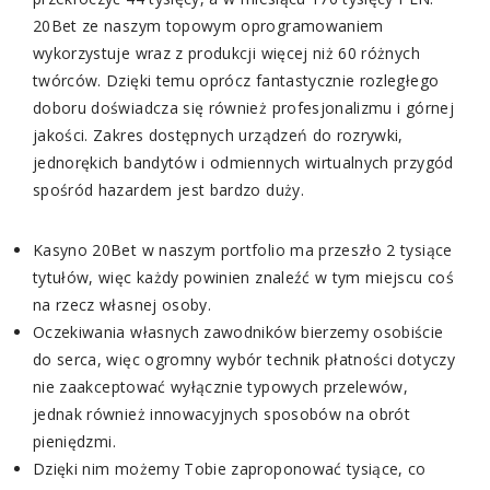
20Bet ze naszym topowym oprogramowaniem
wykorzystuje wraz z produkcji więcej niż 60 różnych
twórców. Dzięki temu oprócz fantastycznie rozległego
doboru doświadcza się również profesjonalizmu i górnej
jakości. Zakres dostępnych urządzeń do rozrywki,
jednorękich bandytów i odmiennych wirtualnych przygód
spośród hazardem jest bardzo duży.
Kasyno 20Bet w naszym portfolio ma przeszło 2 tysiące
tytułów, więc każdy powinien znaleźć w tym miejscu coś
na rzecz własnej osoby.
Oczekiwania własnych zawodników bierzemy osobiście
do serca, więc ogromny wybór technik płatności dotyczy
nie zaakceptować wyłącznie typowych przelewów,
jednak również innowacyjnych sposobów na obrót
pieniędzmi.
Dzięki nim możemy Tobie zaproponować tysiące, co