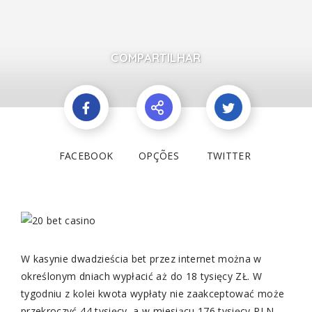
COMPARTILHAR
FACEBOOK
OPÇÕES
TWITTER
W kasynie dwadzieścia bet przez internet można w
określonym dniach wypłacić aż do 18 tysięcy ZŁ. W
tygodniu z kolei kwota wypłaty nie zaakceptować może
przekroczyć 44 tysięcy, a w miesiącu 176 tysięcy PLN.