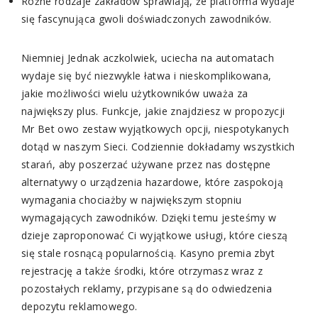
Różne rodzaje zakładów sprawiają, że platforma wydaje
się fascynująca gwoli doświadczonych zawodników.
Niemniej Jednak aczkolwiek, uciecha na automatach
wydaje się być niezwykle łatwa i nieskomplikowana,
jakie możliwości wielu użytkowników uważa za
największy plus. Funkcje, jakie znajdziesz w propozycji
Mr Bet owo zestaw wyjątkowych opcji, niespotykanych
dotąd w naszym Sieci. Codziennie dokładamy wszystkich
starań, aby poszerzać używane przez nas dostępne
alternatywy o urządzenia hazardowe, które zaspokoją
wymagania chociażby w największym stopniu
wymagających zawodników. Dzięki temu jesteśmy w
dzieje zaproponować Ci wyjątkowe usługi, które cieszą
się stale rosnącą popularnością. Kasyno premia zbyt
rejestrację a także środki, które otrzymasz wraz z
pozostałych reklamy, przypisane są do odwiedzenia
depozytu reklamowego.